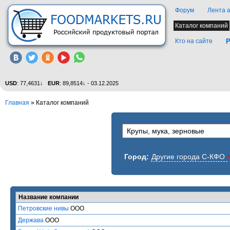
Форум
Лента 
Каталог компаний
Кто на сайте
Р
USD
: 77,4631↓
EUR
: 89,8514↓ - 03.12.2025
Главная
»
Каталог компаний
Город:
Другие города С-КФО
Название компании
Петровские нивы
ООО
Держава
ООО