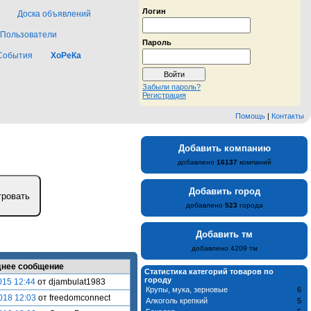
Логин
Доска объявлений
Пользователи
Пароль
События
ХоРеКа
Забыли пароль?
Регистрация
Помощь
|
Контакты
Добавить компанию
добавлено
16137
компаний
Добавить город
добавлено
523
города
Добавить тм
добавлено 4209 тм
нее сообщение
Статистика категорий товаров по
городу
015 12:44
от djambulat1983
Крупы, мука, зерновые
6
018 12:03
от freedomconnect
Алкоголь крепкий
5