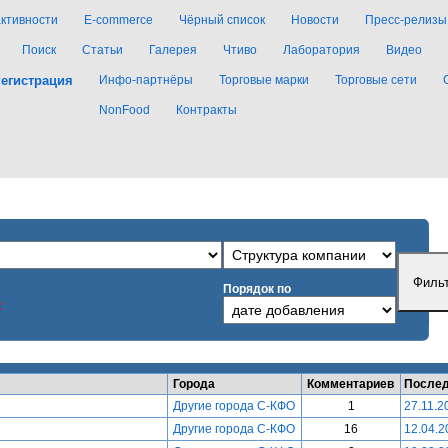
активности
E-commerce
Чёрный список
Новости
Пресс-релизы
Поиск
Статьи
Галерея
Чтиво
Лаборатория
Видео
егистрация
Инфо-партнёры
Торговые марки
Торговые сети
NonFood
Контракты
Порядок по
x
Города
Комментариев
Послед
Другие города С-КФО
1
27.11.2
Другие города С-КФО
16
12.04.2