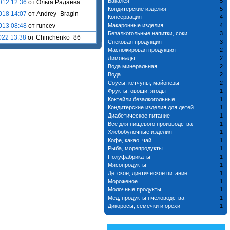
Бакалея
5
012 12:36
от Ольга Радаева
Кондитерские изделия
5
018 14:07
от Andrey_Bragin
Консервация
4
013 08:48
от runcev
Макаронные изделия
4
Безалкогольные напитки, соки
3
022 13:38
от Chinchenko_86
Снековая продукция
3
Масложировая продукция
2
Лимонады
2
Вода минеральная
2
Вода
2
Соусы, кетчупы, майонезы
2
Фрукты, овощи, ягоды
1
Коктейли безалкогольные
1
Кондитерские изделия для детей
1
Диабетическое питание
1
Все для пищевого производства
1
Хлебобулочные изделия
1
Кофе, какао, чай
1
Рыба, морепродукты
1
Полуфабрикаты
1
Мясопродукты
1
Детское, диетическое питание
1
Мороженое
1
Молочные продукты
1
Мед, продукты пчеловодства
1
Дикоросы, семечки и орехи
1