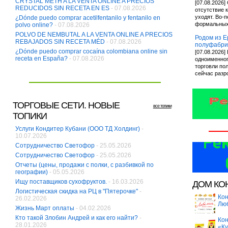
CRYSTAL METH A LA VENTA ONLINE A PRECIOS
[07.08.2026]
REDUCIDOS SIN RECETA EN ES
- 07.08.2026
отсутствие 
уходят. Во-п
¿Dónde puedo comprar acetilfentanilo y fentanilo en
формальных
polvo online?
- 07.08.2026
POLVO DE NEMBUTAL A LA VENTA ONLINE A PRECIOS
Родом из Ер
REBAJADOS SIN RECETA MÉD
- 07.08.2026
полуфабрик
¿Dónde puedo comprar cocaína colombiana online sin
[07.08.2026
receta en España?
- 07.08.2026
одноименног
торговли по
сейчас разр
ТОРГОВЫЕ СЕТИ. НОВЫЕ
все топики
ТОПИКИ
Услуги Кондитер Кубани (ООО ТД Холдинг)
-
10.07.2026
Сотрудничество Светофор
- 25.05.2026
Сотрудничество Светофор
- 25.05.2026
Отчеты (цены, продажи с полки, с разбивкой по
географии)
- 05.05.2026
Ищу поставщиков сухофруктов.
- 16.03.2026
ДОМ КО
Логистическая скидка на РЦ в "Пятерочке"
-
Кон
26.02.2026
Лю
Жизнь Март оплаты
- 04.02.2026
Кто такой Злобин Андрей и как его найти?
-
Кон
28.01.2026
«Ку