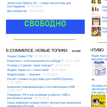
Запустили Орбиту Х5 — новую экосистему для
поставщиков
- 30.10.2025
Кон
тор
Дистрибьютер
- 08.10.2025
Кон
пок
Кон
«О
ЧТИВО
E-COMMERCE. НОВЫЕ ТОПИКИ.
все топики
Ящик. Как 
Яндекс Лавка СТМ
- 07.08.2025
мировую эк
Работали с этой компанией кто-нибудь ?
- 26.11.2024
Почему у Самокат такая текучка?
- 29.10.2024
Яндекс.Лавка что с логистикой
- 04.10.2024
ЯндексЛавка — бакалея
- 19.09.2024
Расчёт стоимости доставки для realFBS Express
-
за…
17.07.2024
Человек по
Компании упаковывающие и поставляющие в WB
-
эволюции в
14.05.2024
чем здесь 
Поможем с РК и настройками в работе с WB и
ритейлом в целом
- 25.01.2024
Наша компания осуществляет экспортные канальные
перевозки в Россию.
- 09.04.2023