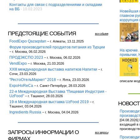
Контакты для связи с подразделениями и складами
на ВБ
- 10.02.2023
Новейшая и
главном ру
коррупция 
ПРЕДСТОЯЩИЕ СОБЫТИЯ
все события
FoodExpo Qazaqstan
− г. Алматы, 13.11.2025
Форум производителей продуктов питания из Турции
На крючке.
− г. Москва, 06.02.2026
привычки, 
ПРОДЭКСПО 2023
− г. Москва, 06.02.2026
VendExpo
− г. Москва, 21.03.2026
XXIII международная выставка напитков Напитки
− г.
Сочи, 23.03.2026
"РестоОтельМаркет" 2018
− г. Ялта, 23.03.2026
описали мо
ExpoHoReCa
− г. Санкт-Петербург, 28.03.2026
22-я Международная Выставка "Пищевая Индустрия -
UzFood"
− г. Ташкент, 28.03.2026
19-я Международная выставка UzFood 2019
− г.
НОВОСТ
Ташкент, 03.04.2026
Производи
Ingredients Russia
− г. Москва, 04.04.2026
производс
[04.08.2026
входящий в 
производст
ЗАПРОСЫ ИНФОРМАЦИИ О
все запросы
Производит
ФИРМАХ