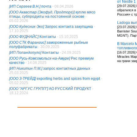
от Nestle 1
[29.07.2026
[ИП Сергеев В.Н.]
почта
- 08.04.2026
обратился в
[ООО Аквастар (Экофуд, Продторг)]
куплю мясо
Россия» с 
птицы, субпродукты на постоянной основе
-
05.02.2026
Ladoga вып
[ООО Кудесник-Эко]
Запрос контакта закупщика
-
[23.07.2026
17.10.2025
Barrister So
MGNT). Пар
[ООО ФУДНАЙС]
Контакты
- 15.10.2025
[ООО СТК Фарангис]
замороженные рыбные
В Marcelo 
полуфабрикаты
- 30.09.2025
топливного
[ИП Попандопуло]
Контакты
- 24.09.2025
[16.07.2026
Miracles Ма
[ООО Русь-Комсомольск-на-Амуре]
Рис премиум
на грани за
качество
- 14.08.2025
[ИП Никитин П.М.]
запрос контактных данных
-
25.03.2025
[ООО З-ТРЕЙД]
exporting herbs and spices from egypt
-
05.02.2025
[ООО "АРГУС ГРУПП"]
АО РУССКИЙ ПРОДУКТ
-
18.12.2024