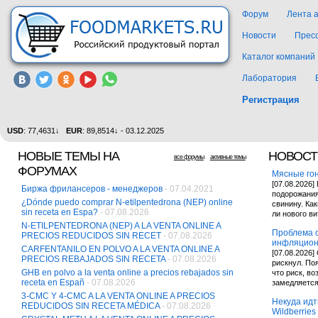
Форум
Лента 
Новости
Прес
Каталог компаний
Лаборатория
Регистрация
USD
: 77,4631↓
EUR
: 89,8514↓ - 03.12.2025
НОВЫЕ ТЕМЫ НА
НОВОСТ
все форумы
активные темы
ФОРУМАХ
Мясные гон
[07.08.2026]
Биржа фрилансеров - менеджеров
- 07.04.2021
подорожания
¿Dónde puedo comprar N-etilpentedrona (NEP) online
свинину. Ка
sin receta en Espa?
- 07.08.2026
ли нового в
N-ETILPENTEDRONA (NEP) A LA VENTA ONLINE A
Проблема с
PRECIOS REDUCIDOS SIN RECET
- 07.08.2026
инфляцион
CARFENTANILO EN POLVO A LA VENTA ONLINE A
[07.08.2026
PRECIOS REBAJADOS SIN RECETA
- 07.08.2026
рискнул. По
GHB en polvo a la venta online a precios rebajados sin
что риск, в
receta en Españ
- 07.08.2026
замедляется
3-CMC Y 4-CMC A LA VENTA ONLINE A PRECIOS
Некуда идт
REDUCIDOS SIN RECETA MÉDICA
- 07.08.2026
Wildberries