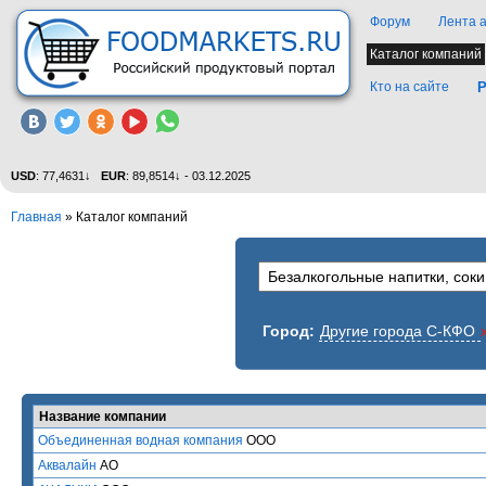
Форум
Лента 
Каталог компаний
Кто на сайте
Р
USD
: 77,4631↓
EUR
: 89,8514↓ - 03.12.2025
Главная
»
Каталог компаний
Город:
Другие города С-КФО
Название компании
Объединенная водная компания
ООО
Аквалайн
АО