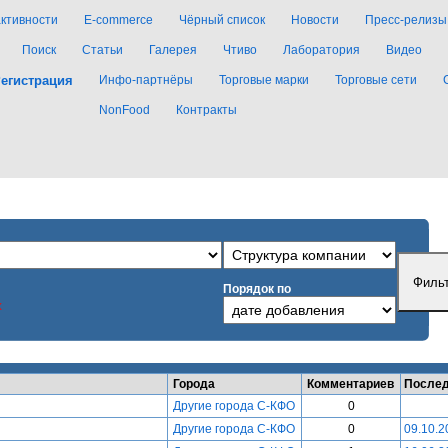
активности
E-commerce
Чёрный список
Новости
Пресс-релизы
Поиск
Статьи
Галерея
Чтиво
Лаборатория
Видео
егистрация
Инфо-партнёры
Торговые марки
Торговые сети
NonFood
Контракты
Порядок по
x
Города
Комментариев
Послед
Другие города С-КФО
0
Другие города С-КФО
0
09.10.2