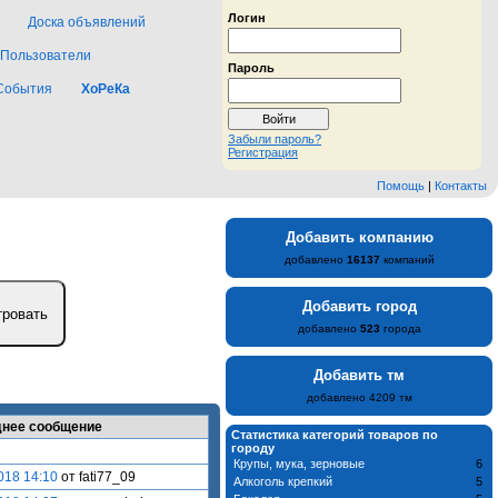
Логин
Доска объявлений
Пользователи
Пароль
События
ХоРеКа
Забыли пароль?
Регистрация
Помощь
|
Контакты
Добавить компанию
добавлено
16137
компаний
Добавить город
добавлено
523
города
Добавить тм
добавлено 4209 тм
нее сообщение
Статистика категорий товаров по
городу
Крупы, мука, зерновые
6
018 14:10
от fati77_09
Алкоголь крепкий
5