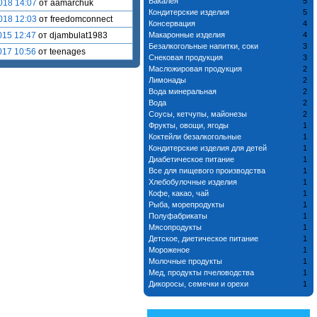
Бакалея
5
018 14:07
от aamarchuk
Кондитерские изделия
5
018 12:03
от freedomconnect
Консервация
4
015 12:47
от djambulat1983
Макаронные изделия
4
Безалкогольные напитки, соки
3
017 10:56
от teenages
Снековая продукция
3
Масложировая продукция
2
Лимонады
2
Вода минеральная
2
Вода
2
Соусы, кетчупы, майонезы
2
Фрукты, овощи, ягоды
1
Коктейли безалкогольные
1
Кондитерские изделия для детей
1
Диабетическое питание
1
Все для пищевого производства
1
Хлебобулочные изделия
1
Кофе, какао, чай
1
Рыба, морепродукты
1
Полуфабрикаты
1
Мясопродукты
1
Детское, диетическое питание
1
Мороженое
1
Молочные продукты
1
Мед, продукты пчеловодства
1
Дикоросы, семечки и орехи
1