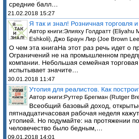
средние балл…
21.02.2018 15:27
Я так и знал! Розничная торговля 
Автор книги:Элияху Голдратт (Eliyahu M
Eshkoli), Джо Браун Лир (Joe Brown Lee
О чем эта книгаНа этот раз речь идет о 
Ограничений не на промышленном предпр
компании. Небольшая семейная торговая
испытывает значите…
30.01.2018 11:47
Утопия для реалистов. Как постро
Автор книги:Рутгер Брегман (Rutger B
Всеобщий базовый доход, открыты
пятнадцатичасовая рабочая неделя кажу
утопией. Но подумайте: на протяжении п
человечество было бедным,…
09.01.2018 14:01