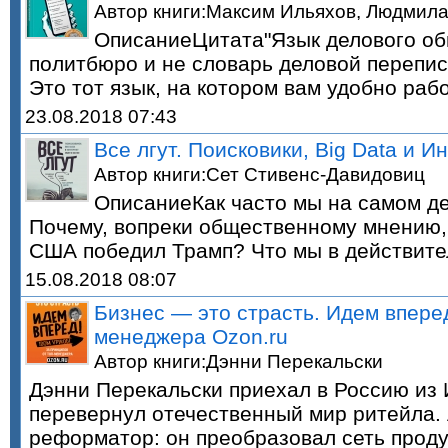
Автор книги:Максим Ильяхов, Людмил
ОписаниеЦитата"Язык делового об
политбюро и не словарь деловой перепи
Это тот язык, на котором вам удобно ра
23.08.2018 07:43
Все лгут. Поисковики, Big Data и И
Автор книги:Сет Cтивенс-Давидовиц
ОписаниеКак часто мы на самом д
Почему, вопреки общественному мнению,
США победил Трамп? Что мы в действит
15.08.2018 08:07
Бизнес — это страсть. Идем вперед
менеджера Оzоn.ru
Автор книги:Дэнни Перекальски
Дэнни Перекальски приехал в Россию из 
перевернул отечественный мир ритейла. 
реформатор: он преобразовал сеть проду