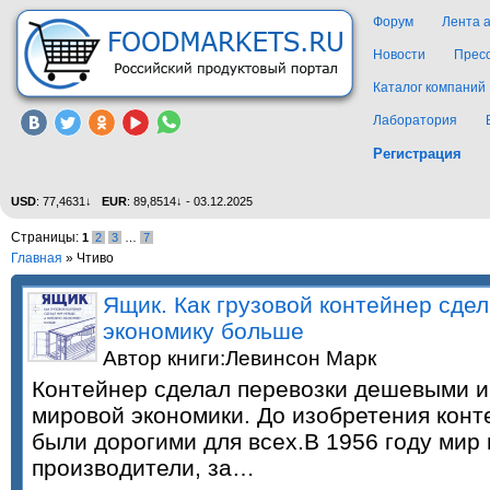
Форум
Лента 
Новости
Прес
Каталог компаний
Лаборатория
Регистрация
USD
: 77,4631↓
EUR
: 89,8514↓ - 03.12.2025
Страницы:
1
2
3
…
7
Главная
»
Чтиво
Ящик. Как грузовой контейнер сде
экономику больше
Автор книги:Левинсон Марк
Контейнер сделал перевозки дешевыми и
мировой экономики. До изобретения конт
были дорогими для всех.В 1956 году мир
производители, за…