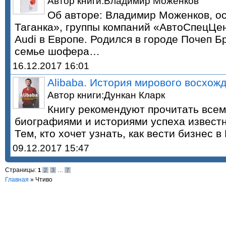
Автор книги:Владимир Моженков
Об авторе: Владимир Моженков, о
Таганка», группы компаний «АвтоСпецЦе
Audi в Европе. Родился в городе Почеп Б
семье шофера…
16.12.2017 16:01
Alibaba. История мирового восхожд
Автор книги:Дункан Кларк
Книгу рекомендуют прочитать всем
биографиями и историями успеха извест
Тем, кто хочет узнать, как вести бизнес 
09.12.2017 15:47
Страницы:
1
2
3
…
7
Главная
»
Чтиво