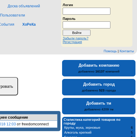
Логин
Доска объявлений
Пользователи
Пароль
События
ХоРеКа
Забыли пароль?
Регистрация
Помощь
|
Контакты
Добавить компанию
добавлено
16137
компаний
Добавить город
добавлено
523
города
Добавить тм
добавлено 4209 тм
нее сообщение
Статистика категорий товаров по
городу
018 12:03
от freedomconnect
Крупы, мука, зерновые
6
Алкоголь крепкий
5