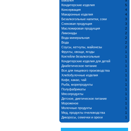
Бакалея
5
Кондитерские изделия
5
Консервация
4
Макаронные изделия
4
Безалкогольные напитки, соки
3
Снековая продукция
3
Масложировая продукция
2
Лимонады
2
Вода минеральная
2
Вода
2
Соусы, кетчупы, майонезы
2
Фрукты, овощи, ягоды
1
Коктейли безалкогольные
1
Кондитерские изделия для детей
1
Диабетическое питание
1
Все для пищевого производства
1
Хлебобулочные изделия
1
Кофе, какао, чай
1
Рыба, морепродукты
1
Полуфабрикаты
1
Мясопродукты
1
Детское, диетическое питание
1
Мороженое
1
Молочные продукты
1
Мед, продукты пчеловодства
1
Дикоросы, семечки и орехи
1