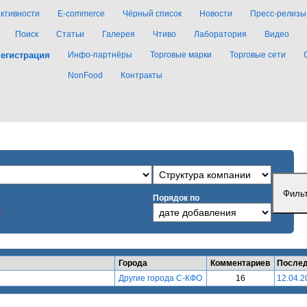
активности
E-commerce
Чёрный список
Новости
Пресс-релизы
Поиск
Статьи
Галерея
Чтиво
Лаборатория
Видео
егистрация
Инфо-партнёры
Торговые марки
Торговые сети
NonFood
Контракты
Порядок по
x
Города
Комментариев
Послед
Другие города С-КФО
16
12.04.2