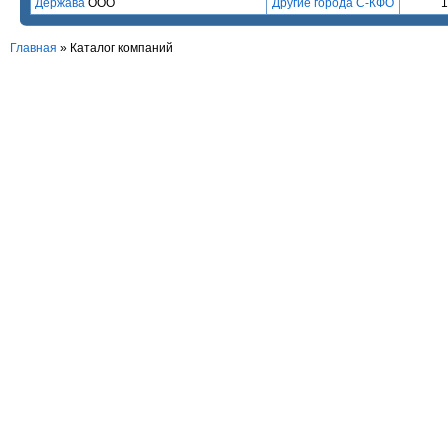
Держава
ООО
Другие города С-КФО
Главная
»
Каталог компаний