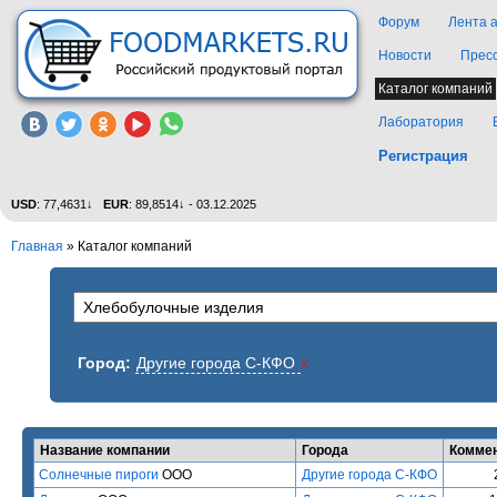
Форум
Лента 
Новости
Прес
Каталог компаний
Лаборатория
Регистрация
USD
: 77,4631↓
EUR
: 89,8514↓ - 03.12.2025
Главная
»
Каталог компаний
Город:
Другие города С-КФО
x
Название компании
Города
Комме
Солнечные пироги
ООО
Другие города С-КФО