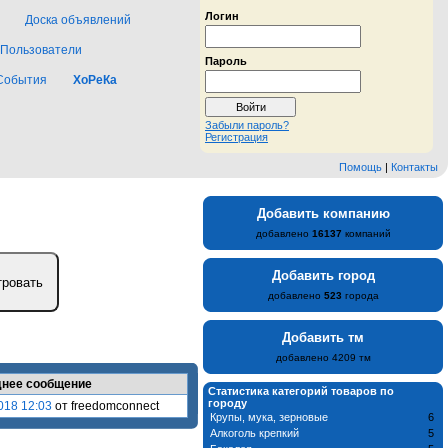
Логин
Доска объявлений
Пользователи
Пароль
События
ХоРеКа
Забыли пароль?
Регистрация
Помощь
|
Контакты
Добавить компанию
добавлено
16137
компаний
Добавить город
добавлено
523
города
Добавить тм
добавлено 4209 тм
нее сообщение
Статистика категорий товаров по
городу
018 12:03
от freedomconnect
Крупы, мука, зерновые
6
Алкоголь крепкий
5