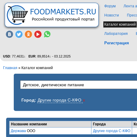
Форум
Лента 
Новости
Прес
Каталог компаний
Лаборатория
Регистрация
USD
: 77,4631↓
EUR
: 89,8514↓ - 03.12.2025
Главная
»
Каталог компаний
Город:
Другие города С-КФО
x
Название компании
Города
К
Держава
ООО
Другие города С-КФО