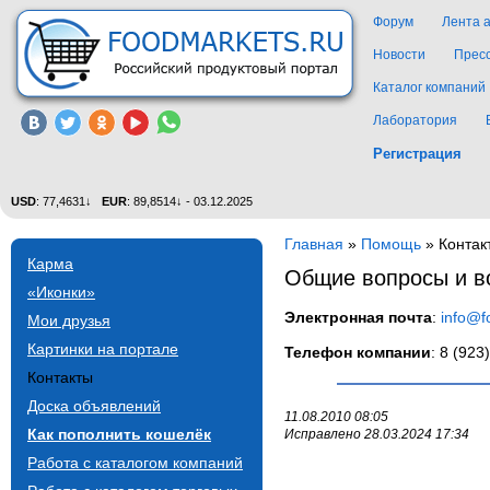
Форум
Лента 
Новости
Прес
Каталог компаний
Лаборатория
Регистрация
USD
: 77,4631↓
EUR
: 89,8514↓ - 03.12.2025
Главная
»
Помощь
»
Контак
Карма
Общие вопросы и в
«Иконки»
Электронная почта
:
info@f
Мои друзья
Картинки на портале
Телефон компании
: 8 (923
Контакты
Доска объявлений
11.08.2010 08:05
Как пополнить кошелёк
Исправлено 28.03.2024 17:34
Работа с каталогом компаний