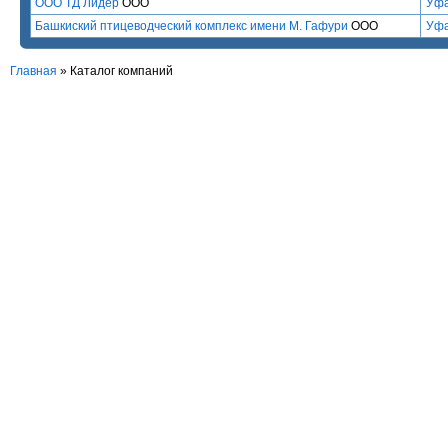
ООО ТД Лидер
ООО
Уф
Башкиский птицеводческий комплекс имени М. Гафури
ООО
Уф
Главная
»
Каталог компаний