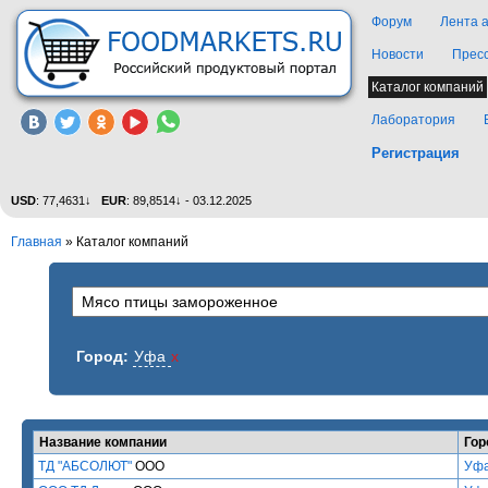
Форум
Лента 
Новости
Прес
Каталог компаний
Лаборатория
Регистрация
USD
: 77,4631↓
EUR
: 89,8514↓ - 03.12.2025
Главная
»
Каталог компаний
Город:
Уфа
x
Название компании
Гор
ТД "АБСОЛЮТ"
ООО
Уф