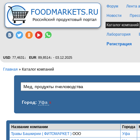
Форум
Лента 
Новости
Прес
Каталог компаний
Лаборатория
Регистрация
USD
: 77,4631↓
EUR
: 89,8514↓ - 03.12.2025
Главная
»
Каталог компаний
Город:
Уфа
x
Название компании
Города
Травы Башкирии ( ФИТОМАРКЕТ )
ООО
Уфа