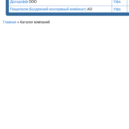
Дроздофф
ООО
Уфа
Пищепром (Буздякский консервный комбинат)
АО
Уфа
Главная
»
Каталог компаний