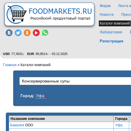
Форум
Лента 
Новости
Прес
Каталог компаний
Лаборатория
Регистрация
USD
: 77,4631↓
EUR
: 89,8514↓ - 03.12.2025
Главная
»
Каталог компаний
Город:
Уфа
x
Название компании
Города
Бакалея
ООО
Уфа