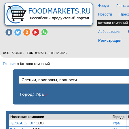
Форум
Лента 
Новости
Прес
Каталог компаний
Лаборатория
Регистрация
USD
: 77,4631↓
EUR
: 89,8514↓ - 03.12.2025
Главная
»
Каталог компаний
Город:
Уфа
x
Название компании
Города
ТД "АБСОЛЮТ"
ООО
Уфа