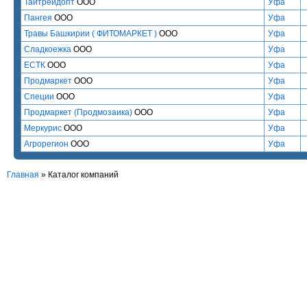
Тайтрейдопт
ООО
Уфа
Пангея
ООО
Уфа
Травы Башкирии ( ФИТОМАРКЕТ )
ООО
Уфа
Сладкоежка
ООО
Уфа
ЕСТК
ООО
Уфа
Продмаркет
ООО
Уфа
Специи
ООО
Уфа
Продмаркет (Продмозаика)
ООО
Уфа
Меркурис
ООО
Уфа
Агрорегион
ООО
Уфа
Главная
»
Каталог компаний