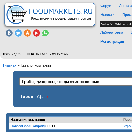
Форум
Лента 
Новости
Прес
Каталог компаний
Лаборатория
Регистрация
USD
: 77,4631↓
EUR
: 89,8514↓ - 03.12.2025
Главная
»
Каталог компаний
Город:
Уфа
x
Название компании
Горо
HorecaFoodCompany
ООО
Уфа