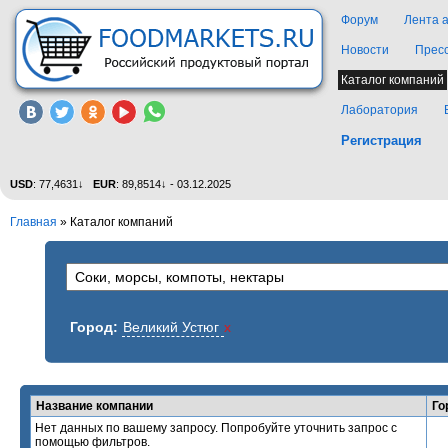
Форум
Лента 
Новости
Прес
Каталог компаний
Лаборатория
Регистрация
USD
: 77,4631↓
EUR
: 89,8514↓ - 03.12.2025
Главная
»
Каталог компаний
Город:
Великий Устюг
x
Название компании
Го
Нет данных по вашему запросу. Попробуйте уточнить запрос с
помощью фильтров.