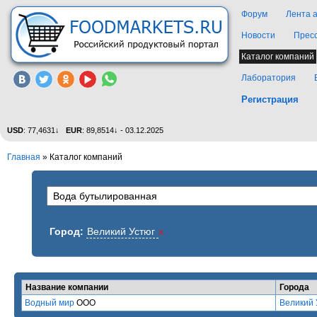
Форум
Лента 
Новости
Прес
Каталог компаний
Лаборатория
Регистрация
USD
: 77,4631↓
EUR
: 89,8514↓ - 03.12.2025
Главная
»
Каталог компаний
Город:
Великий Устюг
x
Название компании
Города
Водный мир
ООО
Великий 