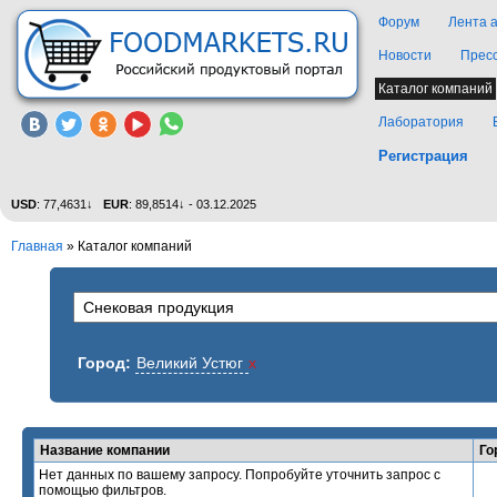
Форум
Лента 
Новости
Прес
Каталог компаний
Лаборатория
Регистрация
USD
: 77,4631↓
EUR
: 89,8514↓ - 03.12.2025
Главная
»
Каталог компаний
Город:
Великий Устюг
x
Название компании
Го
Нет данных по вашему запросу. Попробуйте уточнить запрос с
помощью фильтров.