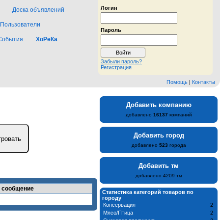
Логин
Доска объявлений
Пользователи
Пароль
События
ХоРеКа
Забыли пароль?
Регистрация
Помощь
|
Контакты
Добавить компанию
добавлено
16137
компаний
Добавить город
добавлено
523
города
Добавить тм
добавлено 4209 тм
 сообщение
Статистика категорий товаров по
городу
Консервация
2
Мясо/Птица
2