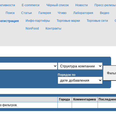
активности
E-commerce
Чёрный список
Новости
Пресс-релизы
Поиск
Статьи
Галерея
Чтиво
Лаборатория
Видео
егистрация
Инфо-партнёры
Торговые марки
Торговые сети
NonFood
Контракты
Порядок по
Города
Комментариев
Последнее
ю фильтров.