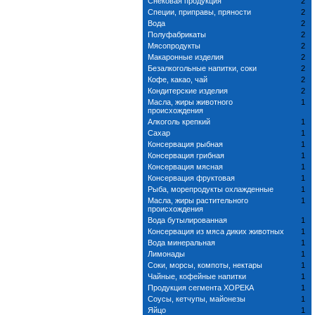
Снековая продукция
2
Специи, приправы, пряности
2
Вода
2
Полуфабрикаты
2
Мясопродукты
2
Макаронные изделия
2
Безалкогольные напитки, соки
2
Кофе, какао, чай
2
Кондитерские изделия
2
Масла, жиры животного
1
происхождения
Алкоголь крепкий
1
Сахар
1
Консервация рыбная
1
Консервация грибная
1
Консервация мясная
1
Консервация фруктовая
1
Рыба, морепродукты охлажденные
1
Масла, жиры растительного
1
происхождения
Вода бутылированная
1
Консервация из мяса диких животных
1
Вода минеральная
1
Лимонады
1
Соки, морсы, компоты, нектары
1
Чайные, кофейные напитки
1
Продукция сегмента ХОРЕКА
1
Соусы, кетчупы, майонезы
1
Яйцо
1