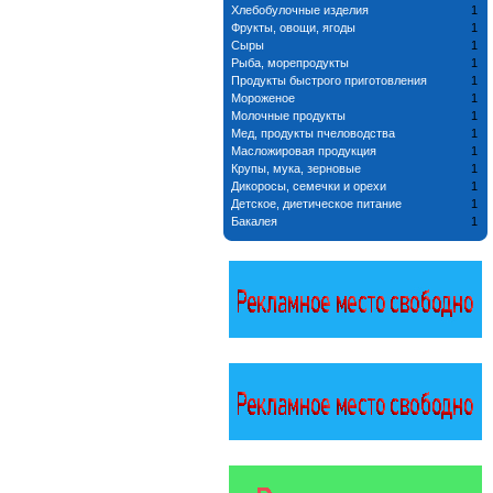
Хлебобулочные изделия
1
Фрукты, овощи, ягоды
1
Сыры
1
Рыба, морепродукты
1
Продукты быстрого приготовления
1
Мороженое
1
Молочные продукты
1
Мед, продукты пчеловодства
1
Масложировая продукция
1
Крупы, мука, зерновые
1
Дикоросы, семечки и орехи
1
Детское, диетическое питание
1
Бакалея
1