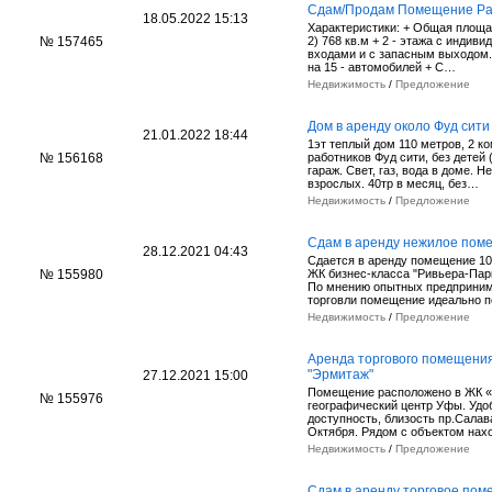
Сдам/Продам Помещение Ра
18.05.2022 15:13
Характеристики: + Общая площад
№ 157465
2) 768 кв.м + 2 - этажа с индив
входами и с запасным выходом.
на 15 - автомобилей + С…
Недвижимость
/
Предложение
Дом в аренду около Фуд сити
21.01.2022 18:44
1эт теплый дом 110 метров, 2 ко
№ 156168
работников Фуд сити, без детей 
гараж. Свет, газ, вода в доме. Н
взрослых. 40тр в месяц, без…
Недвижимость
/
Предложение
Сдам в аренду нежилое поме
28.12.2021 04:43
Сдается в аренду помещение 106
№ 155980
ЖК бизнес-класса "Ривьера-Пар
По мнению опытных предприним
торговли помещение идеально 
Недвижимость
/
Предложение
Аренда торгового помещения,
"Эрмитаж"
27.12.2021 15:00
Помещение расположено в ЖК 
№ 155976
географический центр Уфы. Удо
доступность, близость пр.Салав
Октября. Рядом с объектом на
Недвижимость
/
Предложение
Сдам в аренду торговое поме