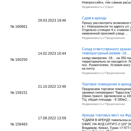
Новороссийск, тем самым рас
Недвижимость
/
Спрос
Cдам в аренду
29.03.2023 19:46
Прошу рассмотреть возможност
№ 160661
в г. Новоуральске по адресу ул.
Отдельно стоящее 4-х этажное 
оживленной проезжей улице.…
Недвижимость
/
Предложение
Склад ответственного хране
температурный режим -18…
14.02.2023 10:44
склад заморозки -18… на 350 па
№ 160250
территориально он находится: Л
пос. Разметелево. Условия могу
на почту.
Недвижимость
/
Предложение
Торговое помещение в аренд
21.10.2022 13:46
Предлагаем торговое помещение
№ 159151
занимал гипермаркет "Карусель"
10мин.трансп. Щелковское ш.100
ТЦ; общая площадь - 8 180м2,…
Недвижимость
/
Предложение
Аренда торговых мест на Фу
17.08.2022 13:59
*СДАЕМ В АРЕНДУ павильоны,к
№ 158483
ОФИС НА ФУД СИТИ*2-2-115* (М
Владимир, Кемал, Туран +7-977-