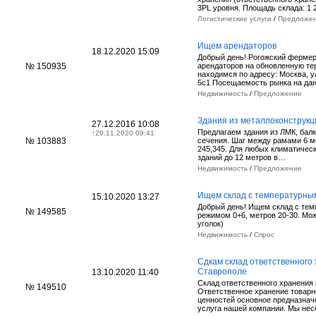
3PL уровня. Площадь склада: 1 
Логистические услуги
/
Предложе
Ищем арендаторов
18.12.2020 15:09
Добрый день! Рогожский ферме
№ 150935
арендаторов на обновленную те
находимся по адресу: Москва, у
5с1 Посещаемость рынка на д
Недвижимость
/
Предложение
Здания из металлоконструк
27.12.2016 10:08
Предлагаем здания из ЛМК, бал
↑
20.11.2020 09:41
№ 103883
сечения. Шаг между рамами 6 м
245,345. Для любых климатичес
зданий до 12 метров в…
Недвижимость
/
Предложение
Ищем склад с температурны
15.10.2020 13:27
Добрый день! Ищем склад с те
№ 149585
режимом 0+6, метров 20-30. Мож
уголок)
Недвижимость
/
Спрос
Сдкам cклад ответственного 
Ставрополе
13.10.2020 11:40
Склад ответственного хранения
№ 149510
Ответственное хранение товар
ценностей основное предназнач
услуга нашей компании. Мы не