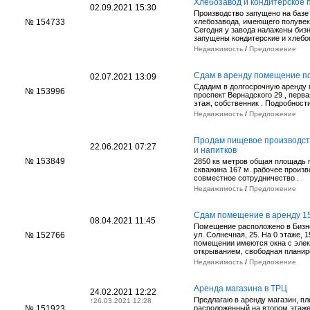
Хлебозавод и кондитерское 
02.09.2021 15:30
Производство запущено на базе
№ 154733
хлебозавода, имеющего полувек
Сегодня у завода налажены биз
запущены кондитерские и хлеб
Недвижимость
/
Предложение
Сдам в аренду помещение п
02.07.2021 13:09
Сдадим в долгосрочную аренду 
№ 153996
проспект Вернадского 29 , перва
этаж, собственник . Подробности
Недвижимость
/
Предложение
Продам пищевое производст
22.06.2021 07:27
и напитков
№ 153849
2850 кв метров общая площадь 
скважина 167 м. рабочее произ
совместное сотрудничество .
Недвижимость
/
Предложение
Сдам помещение в аренду 15
08.04.2021 11:45
Помещение расположено в Бизне
№ 152766
ул. Солнечная, 25. На 0 этаже, 
помещении имеются окна с эле
открыванием, свободная плани
Недвижимость
/
Предложение
Аренда магазина в ТРЦ
24.02.2021 12:22
Предлагаю в аренду магазин, пл
↑
26.03.2021 12:28
№ 151923
расположенный на втором этаж