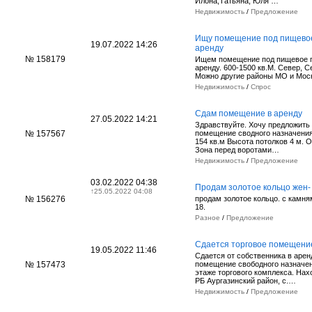
Илона,Татьяна, Юля …
Недвижимость
/
Предложение
Ищу помещение под пищевое
19.07.2022 14:26
аренду
№ 158179
Ищем помещение под пищевое п
аренду. 600-1500 кв.М. Север, С
Можно другие районы МО и Мос
Недвижимость
/
Спрос
Сдам помещение в аренду
27.05.2022 14:21
Здравствуйте. Хочу предложить
№ 157567
помещение сводного назначени
154 кв.м Высота потолков 4 м. 
Зона перед воротами…
Недвижимость
/
Предложение
03.02.2022 04:38
Продам золотое кольцо жен-
↑
25.05.2022 04:08
№ 156276
продам золотое кольцо. с камня
18.
Разное
/
Предложение
Сдается торговое помещение
19.05.2022 11:46
Сдается от собственника в аре
№ 157473
помещение свободного назначен
этаже торгового комплекса. На
РБ Аургазинский район, с.…
Недвижимость
/
Предложение