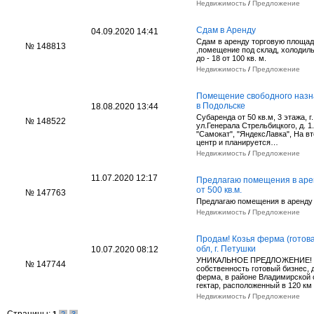
Недвижимость
/
Предложение
Сдам в Аренду
04.09.2020 14:41
Сдам в аренду торговую площадь
№ 148813
,помещение под склад, холодил
до - 18 от 100 кв. м.
Недвижимость
/
Предложение
Помещение свободного назна
в Подольске
18.08.2020 13:44
Субаренда от 50 кв.м, 3 этажа, г
№ 148522
ул.Генерала Стрельбицкого, д. 1
"Самокат", "ЯндексЛавка", На в
центр и планируется…
Недвижимость
/
Предложение
11.07.2020 12:17
Предлагаю помещения в аре
от 500 кв.м.
№ 147763
Предлагаю помещения в аренду 
Недвижимость
/
Предложение
Продам! Козья ферма (готов
обл, г. Петушки
10.07.2020 08:12
УНИКАЛЬНОЕ ПРЕДЛОЖЕНИЕ! 
№ 147744
собственность готовый бизнес,
ферма, в районе Владимирской 
гектар, расположенный в 120 км
Недвижимость
/
Предложение