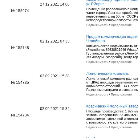
ул.Р.Зорге
27.12.2021 14:06
Помещение расположено в цент
№ 155974
части города Уфы на первой лин
пересечении улиц 50 лет СССР и
непосредственной близости на
Недвижимость
/
Предложение
Продам коммерческую недви
Челябинск
02.12.2021 07:35
Коммерческая недвижимость от
№ 155748
г.Челябинск 89630821946 Whats
Густонаселенный район г.Челяби
ЖК Академ Риверсайд Центр го
Недвижимость
/
Предложение
Логистический комплекс
02.09.2021 15:38
Логистический комплекс распол
№ 154735
от ЦКАД площадь земельного уча
Количество строений – 14 Собст
Различные метражи и смешан
Недвижимость
/
Предложение
Краснинский молочный заво
02.09.2021 15:34
Площадь производства: 1 927 
№ 154734
земельного участка: 33 486 м2
ассортимент молочной и кислом
с возможностью кратного увел
Недвижимость
/
Предложение