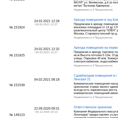
МОЛЛ" ул. Венёвская, д.6 (в пя
метро "Бульвар Адмирала…
Недвижимость
/
Предложение
Аренда помещения в трц Кл
24.02.2021 12:28
Предлагаем в аренду помещения
↑
26.03.2021 12:27
№ 151924
магазины площадью от 14 до 170
развлекательный центр "КЛЁН" р
Москва, Староватутинский пр-д,
Недвижимость
/
Предложение
Аренда помещения на перво
24.02.2021 12:32
Предлагаю в аренду торговое п
↑
26.03.2021 12:27
№ 151925
кв.м.Высота потолка 5-12м. Отд
улицы. Парковка 40 м/м. Коммун
электроснабжение, водоснабже
Недвижимость
/
Предложение
Сдам/продам помещения в г. 
Ленская 31
04.02.2021 08:18
Коммерческие помещения находя
№ 151539
Цокольном этажах жилого здани
всегда есть парковочные места
коммерческих помещений имею
Недвижимость
/
Предложение
Ответственное хранение
22.09.2020 09:31
Компания Федерального масшт
↑
20.12.2020 10:13
№ 149123
Логитерра" предоставляет услуг
хранения (ответственного хранен