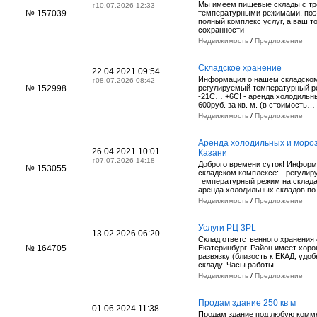
Мы имеем пищевые склады с т
↑
10.07.2026 12:33
№ 157039
температурными режимами, поэ
полный комплекс услуг, а ваш т
сохранности
Недвижимость
/
Предложение
Складское хранение
22.04.2021 09:54
Информация о нашем складском
↑
08.07.2026 08:42
№ 152998
регулируемый температурный р
-21С… +6С! - аренда холодильн
600руб. за кв. м. (в стоимость…
Недвижимость
/
Предложение
Аренда холодильных и мороз
26.04.2021 10:01
Казани
↑
07.07.2026 14:18
Доброго времени суток! Инфор
№ 153055
складском комплексе: - регули
температурный режим на склада
аренда холодильных складов по
Недвижимость
/
Предложение
Услуги РЦ 3PL
13.02.2026 06:20
Склад ответственного хранения 
№ 164705
Екатеринбург. Район имеет хор
развязку (близость к ЕКАД, удо
складу. Часы работы…
Недвижимость
/
Предложение
Продам здание 250 кв м
01.06.2024 11:38
Продам здание под любую комм