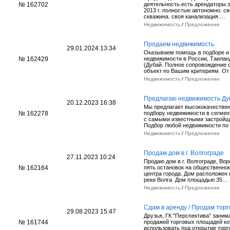
№ 162702
деятельность.есть арендаторы.з
2013 г. полностью автономно. с
скважина. своя канализация.…
Недвижимость
/
Предложение
Продаем недвижимость
29.01.2024 13:34
Оказываем помощь в подборе и
№ 162429
недвижимости в России, Таилан
(Дубай. Полное сопровождение 
объект по Вашим критериям. О
Недвижимость
/
Предложение
Предлагаю недвижимость Ду
20.12.2023 16:38
Мы предлагает высококачествен
№ 162278
подбору недвижимости в сегмен
с самыми известными застройщ
Подбор любой недвижимости п
Недвижимость
/
Предложение
Продам дом в г. Волгограде
27.11.2023 10:24
Продаю дом в г. Волгограде, Во
№ 162164
пять остановок на общественно
центра города. Дом расположен 
реки Волга. Дом площадью 35…
Недвижимость
/
Предложение
Сдам в аренду / Продам тор
29.08.2023 15:47
Друзья, ГК "Перспектива" заним
№ 161744
продажей торговых площадей к
использовать под открытие торг