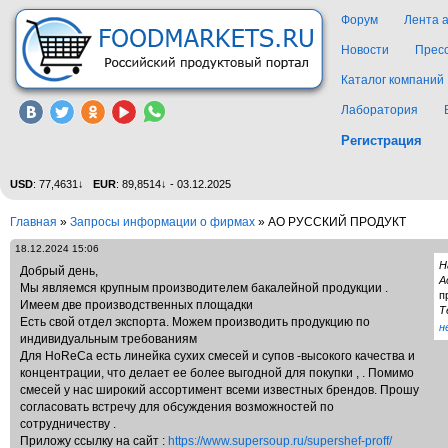
Форум
Лента 
Новости
Прес
Каталог компаний
Лаборатория
Регистрация
USD
: 77,4631↓
EUR
: 89,8514↓ - 03.12.2025
Главная
»
Запросы информации о фирмах
»
АО РУССКИЙ ПРОДУКТ
18.12.2024 15:06
Н
Добрый день,
А
Мы являемся крупным производителем бакалейной продукции .
п
Имеем две производственных площадки
Т
Есть свой отдел экспорта. Можем производить продукцию по
н
индивидуальным требованиям
Для HoReCa есть линейка сухих смесей и супов -высокого качества и
концентрации, что делает ее более выгодной для покупки , . Помимо
смесей у нас широкий ассортимент всеми известных брендов. Прошу
согласовать встречу для обсуждения возможностей по
сотрудничеству .
Приложу ссылку на сайт :
https://www.supersoup.ru/supershef-proff/