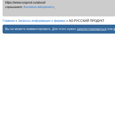
https://www.rusprod.ru/about/
спрашивает:
Kuznetsov.AArusprod.ru_
Главная
»
Запросы информации о фирмах
»
АО РУССКИЙ ПРОДУКТ
Вы не можете комментировать. Для этого нужно
зарегистрироваться
или