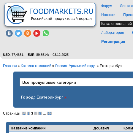
Форум
Лента 
Новости
Прес
Каталог компаний
Лаборатория
Регистрация
USD
: 77,4631↓
EUR
: 89,8514↓ - 03.12.2025
Главная
»
Каталог компаний
»
Россия. Уральский округ
» Екатеринбург
Город:
Екатеринбург
x
Страницы:
1
2
3
4
5
…
10
Название компании
Добавил
Комм