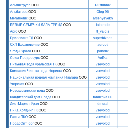
Альянсгрупп
ООО
Pustunnik
Альбатрос
ООО
Oleg 96
Мегаполис
ООО
arsenyevekh
БЕЛЫЕ СЕМЕЧКИ ЛАЛА ТРЕЙД
ООО
lalatrade
Арго
ООО
tf_valdis
Бриллиант ТД
ООО
superbiznes
СХП Вдохновение
ООО
agropti
Ягоды Урала
ООО
paholik
Союз-Продресурс
ООО
Voffka
Питьевая вода уральская ТК
ООО
vsevolod
Компания Чистая вода-Норинга
ООО
vsevolod
Национальная водная компания Ниагара
ООО
vsevolod
Угорская
ООО
vsevolod
Новокурьинская вода
ООО
vsevolod
Кондитерский дом Слада
ООО
tanuchka.00
ДиетМаркет Урал
ООО
dmural
НиКа Холдинг ГК
ООО
vsevolod
Расти ПКО
ООО
vsevolod
ПродоОптТорг
ООО
vsevolod