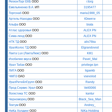
РегионТорг ЕКБ
ООО
r.torg
Емельяненко В.А.
ИП
3195477
Торгснаб
ООО
maria1988_05
Артель-Находка
ООО
Юлияти
Альфа
ООО
biata
Атлас здоровья
ООО
ALEX PN
Сима-ленд
ООО
ALEX PN
НТК ТД
ООО
alis76ka
УралКолос ТД
ООО
Elgrandovod
Лакта Lux (ЛактаЛюкс)
ООО
KIll1
Изобилие вкуса
ООО
Pavel_Mal
Урал Табак
ООО
privilege.lpn
ЛИГА
ООО
ligaekb
ЧМПЗ
ОАО
vsevolod
УралРитейлГрупп
ООО
Randy
Прод Сервис Урал
ООО
Vell0066
Логистика ТС
ООО
kantur
Черноморец
ООО
Black_Sea_Man
Тектум
ООО
Andrey_
НиКа Холдинг
ООО
NiKa Holding