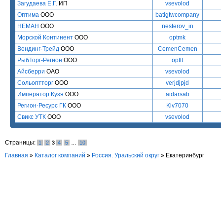
Загудаева Е.Г.
ИП
vsevolod
Оптима
ООО
batigtwcompany
НЕМАН
ООО
nesterov_in
Морской Континент
ООО
optmk
Вендинг-Трейд
ООО
CemenCemen
РыбТорг-Регион
ООО
opttt
Айсберри
ОАО
vsevolod
Сольоптторг
ООО
verjdjpjd
Император Кузя
ООО
aidarsab
Регион-Ресурс ГК
ООО
Kiv7070
Свикс УТК
ООО
vsevolod
Страницы:
1
2
3
4
5
…
10
Главная
»
Каталог компаний
»
Россия. Уральский округ
» Екатеринбург