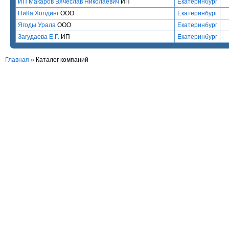
ИП Макаров Вячеслав Николаевич
ИП
Екатеринбург
НиКа Холдинг
ООО
Екатеринбург
Ягоды Урала
ООО
Екатеринбург
Загудаева Е.Г.
ИП
Екатеринбург
Главная
»
Каталог компаний