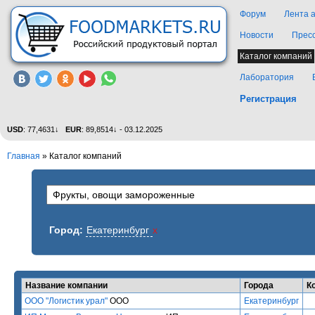
Форум
Лента 
Новости
Прес
Каталог компаний
Лаборатория
Регистрация
USD
: 77,4631↓
EUR
: 89,8514↓ - 03.12.2025
Главная
»
Каталог компаний
Город:
Екатеринбург
x
Название компании
Города
К
ООО "Логистик урал"
ООО
Екатеринбург