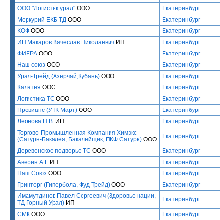
ООО "Логистик урал"
ООО
Екатеринбург
Меркурий ЕКБ ТД
ООО
Екатеринбург
КОФ
ООО
Екатеринбург
ИП Макаров Вячеслав Николаевич
ИП
Екатеринбург
ФИЕРА
ООО
Екатеринбург
Наш союз
ООО
Екатеринбург
Урал-Трейд (Азерчай,Кубань)
ООО
Екатеринбург
Калатея
ООО
Екатеринбург
Логистика ТС
ООО
Екатеринбург
Провианс (УТК Март)
ООО
Екатеринбург
Леонова Н.В.
ИП
Екатеринбург
Торгово-Промышленная Компания Химэкс
Екатеринбург
(Сатурн-Бакалея, Бакалейщик, ПКФ Сатурн)
ООО
Деревенское подворье ТС
ООО
Екатеринбург
Аверин А.Г
ИП
Екатеринбург
Наш Союз
ООО
Екатеринбург
Гринторг (Гипербола, Фуд Трейд)
ООО
Екатеринбург
Имамутдинов Павел Сергеевич (Здоровье нации,
Екатеринбург
ТД Горный Урал)
ИП
СМК
ООО
Екатеринбург