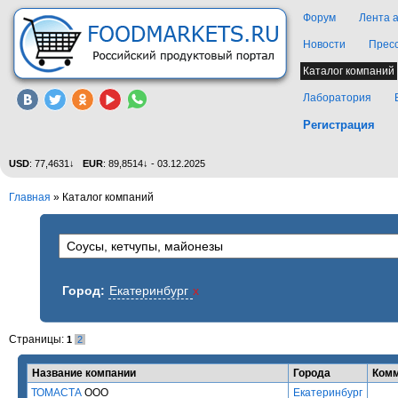
Форум
Лента 
Новости
Прес
Каталог компаний
Лаборатория
Регистрация
USD
: 77,4631↓
EUR
: 89,8514↓ - 03.12.2025
Главная
»
Каталог компаний
Город:
Екатеринбург
x
Страницы:
1
2
Название компании
Города
Комм
ТОМАСТА
ООО
Екатеринбург