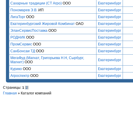
Сахарные традиции (СТ Агро)
ООО
Екатеринбург
Пономарев Э.В.
ИП
Екатеринбург
ЛигаТорг
ООО
Екатеринбург
Екатеринбургский Жировой Комбинат
ОАО
Екатеринбург
ЭланСервисПоставка
ООО
Екатеринбург
РОДНИК
ООО
Екатеринбург
ПромСервис
ООО
Екатеринбург
СанБонсаи ТД
ООО
Екатеринбург
МегаФуд (Магнат, Григорьева Н.Н, Сырбург,
Екатеринбург
Магнит)
ООО
Курико
ООО
Екатеринбург
Агроспектр
ООО
Екатеринбург
Страницы:
1
2
Главная
»
Каталог компаний