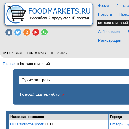
Форум
Лента 
Новости
Прес
Каталог компаний
Лаборатория
Регистрация
USD
: 77,4631↓
EUR
: 89,8514↓ - 03.12.2025
Главная
»
Каталог компаний
Город:
Екатеринбург
x
Название компании
Города
ООО "Логистик урал"
ООО
Екатеринбу