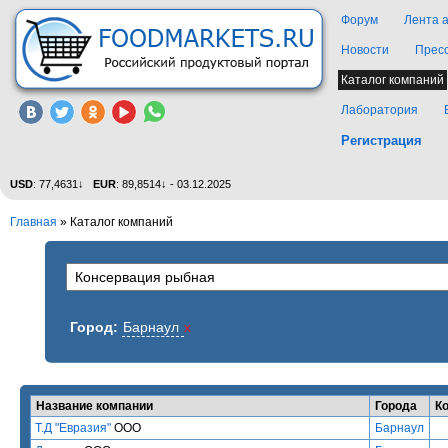
Форум
Лента 
Новости
Прес
Каталог компаний
Лаборатория
Регистрация
USD
: 77,4631↓
EUR
: 89,8514↓ - 03.12.2025
Главная
»
Каталог компаний
Город:
Барнаул
x
Название компании
Города
К
Т.Д "Евразия"
ООО
Барнаул