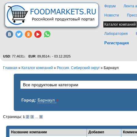
Форум
Лента 
Новости
Прес
Каталог компаний
Лаборатория
Регистрация
USD
: 77,4631↓
EUR
: 89,8514↓ - 03.12.2025
Главная
»
Каталог компаний
»
Россия. Сибирский округ
» Барнаул
Город:
Барнаул
x
Страницы:
1
2
3
…
8
Название компании
Добавил
Коммен