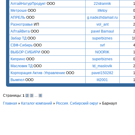
АлтайНатурПродукт
ООО
22strannik
Метроше
ООО
lifetoy
АПРЕЛЬ
ООО
g.nadezhdamail.ru
Разнотравье
ИП
vol_ant
АЛтайВита
ООО
pavel Barnaul
Забар ТД
ООО
superbiznes
1
СВФ-Сибирь
ООО
svf
ВЫБОР СИБИРИ
ООО
NOORIK
Киприно
ООО
superbiznes
Масловик ТД
ООО
td_maslovik
Корпорация Актив -Управление
ООО
pavel150282
Вымпел
ООО
lit2001
Страницы:
1
2
3
…
8
Главная
»
Каталог компаний
»
Россия. Сибирский округ
» Барнаул