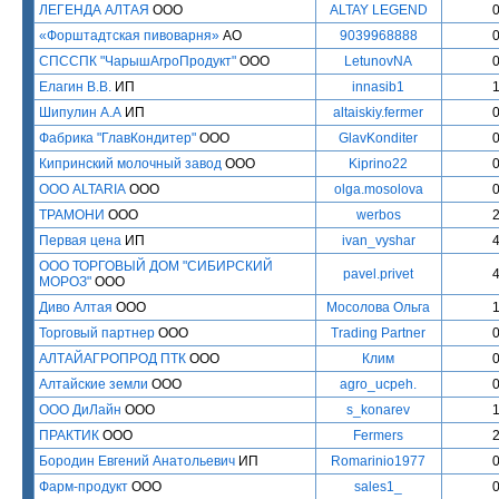
ЛЕГЕНДА АЛТАЯ
ООО
ALTAY LEGEND
«Форштадтская пивоварня»
АО
9039968888
СПССПК "ЧарышАгроПродукт"
ООО
LetunovNA
Елагин В.В.
ИП
innasib1
Шипулин А.А
ИП
altaiskiy.fermer
Фабрика "ГлавКондитер"
ООО
GlavKonditer
Кипринский молочный завод
ООО
Kiprino22
ООО ALTARIA
ООО
olga.mosolova
ТРАМОНИ
ООО
werbos
Первая цена
ИП
ivan_vyshar
ООО ТОРГОВЫЙ ДОМ "СИБИРСКИЙ
pavel.privet
МОРОЗ"
ООО
Диво Алтая
ООО
Мосолова Ольга
Торговый партнер
ООО
Trading Partner
АЛТАЙАГРОПРОД ПТК
ООО
Клим
Алтайские земли
ООО
agro_ucpeh.
ООО ДиЛайн
ООО
s_konarev
ПРАКТИК
ООО
Fermers
Бородин Евгений Анатольевич
ИП
Romarinio1977
Фарм-продукт
ООО
sales1_