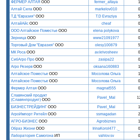
ФЕРМЕР АЛТАЯ
ООО
fermer_altaya
Алтай Сила
ООО
markelov010
Т.Д "Евразия"
ООО
T.D Evraziya
АлтайАйс
ООО
cheaf
ООО Алтайское Поместье
ООО
elena polykova
Зерница
ООО
www21091977
Торговый Дом "Евразия"
ООО
olesy100879
МК Роса
ООО
av.krivosheev
СибАгро Про
ООО
zasipa22
Агро Резерв
ООО
oksana160883
Алтайское Поместье
ООО
Мосолова Ольга
Алтайское Поместье
ООО
Мосолова Ольга
Фермер Алтая
ООО
magnat555
Славянский продукт
Pavel_Mal
1
(Славянпродукт)
ООО
БИЗНЕСТРЕЙДИНГ
ООО
Pavel_Mal
АгроИмпорт Ритейл
ООО
ssmagadan
АГРО-БИЗНЕС
ООО
Agrobiznes
Образ Жизни
ООО
IrinaKorol477 ._
Лаборатория Самогона
ИП
vahlov.sv