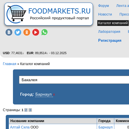
Форум
Лента 
Новости
Прес
Каталог компаний
Лаборатория
Регистрация
USD
: 77,4631↓
EUR
: 89,8514↓ - 03.12.2025
Главная
»
Каталог компаний
Город:
Барнаул
x
Страницы:
1
2
3
Название компании
Города
Коммен
Алтай Сила
ООО
Барнаул