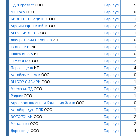
Т.Д "Евразия"
ООО
Барнаул
МК Роса
ООО
Барнаул
БИЗНЕСТРЕЙДИНГ
ООО
Барнаул
АгроИмпорт Ритейл
ООО
Барнаул
АГРО-БИЗНЕС
ООО
Барнаул
Лаборатория Самогона
ИП
Барнаул
Елагин В.В.
ИП
Барнаул
Шипулин А.А
ИП
Барнаул
ТРАМОНИ
ООО
Барнаул
Первая цена
ИП
Барнаул
Алтайские земли
ООО
Барнаул
ВЫБОР СИБИРИ
ООО
Барнаул
Масловик ТД
ООО
Барнаул
Родник
ООО
Барнаул
Агропромышленная Компания Злата
ООО
Барнаул
Алтайпродукт РПК
ООО
Барнаул
ВОТЭТОЧАЙ
ООО
Барнаул
Магмасвет
ООО
Барнаул
Даровница
ООО
Барнаул