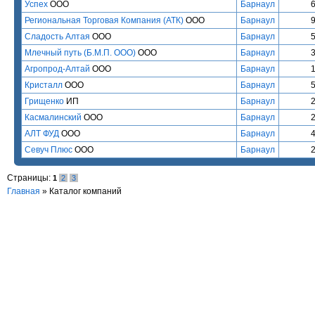
Успех
ООО
Барнаул
Региональная Торговая Компания (АТК)
ООО
Барнаул
Сладость Алтая
ООО
Барнаул
Млечный путь (Б.М.П. ООО)
ООО
Барнаул
Агропрод-Алтай
ООО
Барнаул
Кристалл
ООО
Барнаул
Грищенко
ИП
Барнаул
Касмалинский
ООО
Барнаул
АЛТ ФУД
ООО
Барнаул
Севуч Плюс
ООО
Барнаул
Страницы:
1
2
3
Главная
»
Каталог компаний