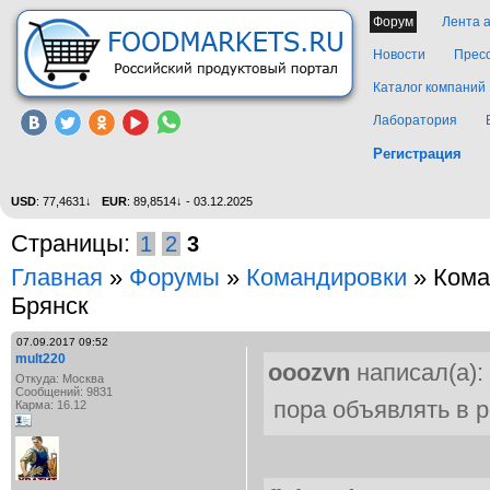
Форум
Лента 
Новости
Прес
Каталог компаний
Лаборатория
Регистрация
USD
: 77,4631↓
EUR
: 89,8514↓ - 03.12.2025
Страницы:
1
2
3
Главная
»
Форумы
»
Командировки
» Кома
Брянск
07.09.2017 09:52
mult220
ooozvn
написал(а):
Откуда: Москва
Сообщений: 9831
пора объявлять в 
Карма: 16.12