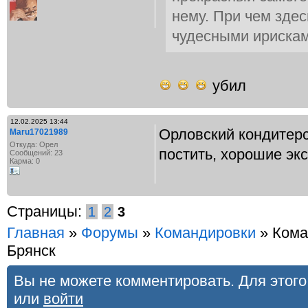
нему. При чем здес
чудесными ирискам
убил
12.02.2025 13:44
Орловский кондитер
Maru17021989
Откуда: Орел
постить, хорошие экс
Сообщений: 23
Карма: 0
Страницы:
1
2
3
Главная
»
Форумы
»
Командировки
» Кома
Брянск
Вы не можете комментировать. Для этог
или
войти