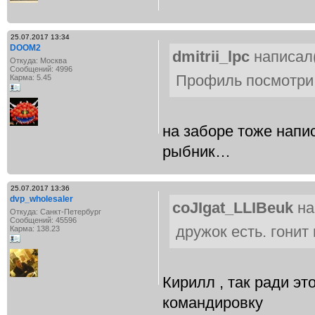
25.07.2017 13:34
DOOM2
dmitrii_lpc
написал(
Откуда: Москва
Сообщений: 4996
Профиль посмотри
Карма: 5.45
на заборе тоже напис
рыбник…
25.07.2017 13:36
dvp_wholesaler
coJIgat_LLIBeuk
на
Откуда: Санкт-Петербург
Сообщений: 45596
дружок есть. гонит
Карма: 138.23
Кирилл , так ради это
командировку