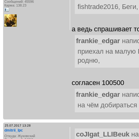
Сообщений: 45596
fishtrade2016, Беги
Карма: 138.23
а ведь спрашивает т
frankie_edgar
напис
приехал на малую 
родню,
согласен 100500
frankie_edgar
напис
на чём добираться 
25.07.2017 13:28
dmitrii_lpc
coJIgat_LLIBeuk
на
Откуда: Жуковский