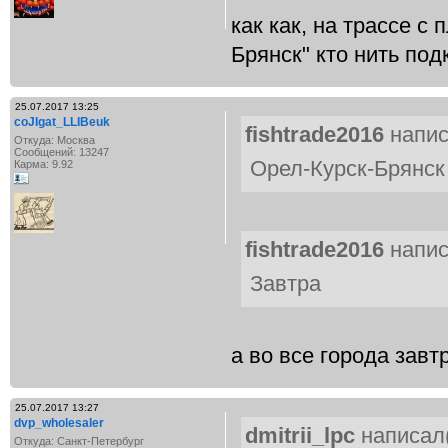
как как, на трассе с 
Брянск" кто нить под
25.07.2017 13:25
coJIgat_LLIBeuk
fishtrade2016
напис
Откуда: Москва
Сообщений: 13247
Орел-Курск-Брянск
Карма: 9.92
fishtrade2016
напис
Завтра
а во все города завт
25.07.2017 13:27
dvp_wholesaler
dmitrii_lpc
написал(
Откуда: Санкт-Петербург