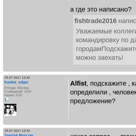
а где это написано?
fishtrade2016
напис
Уважаемые коллеги
командировку по 
городамПодскажите
можно заехать!
25.07.2017 13:32
Alfist
, подскажите ,
frankie_edgar
Откуда: Москва
определили , челове
Сообщений: 1934
Карма: 5.02
предложение?
25.07.2017 13:32
Spartak Moscow