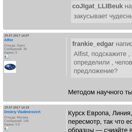
coJIgat_LLIBeuk
на
закусывает чудесн
25.07.2017 14:07
Alfist
frankie_edgar
напис
Откуда: Орел
Сообщений: 36
Alfist, подскажите
Карма: 0
определили , челов
предложение?
Методом научного т
25.07.2017 14:15
Курск Европа, Линия,
Dmitriy Vladimirovich
Откуда: Москва
пересмотр, так что е
Сообщений: 148
Карма: 0.9
образцы — счиайте в