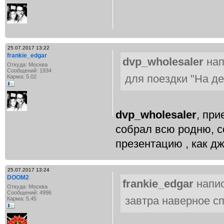
25.07.2017 13:22
frankie_edgar
dvp_wholesaler
нап
Откуда: Москва
Сообщений: 1934
для поездки "На д
Карма: 5.02
dvp_wholesaler
, при
собрал всю родню, с
презентацию , как д
25.07.2017 13:24
DOOM2
frankie_edgar
напис
Откуда: Москва
Сообщений: 4996
завтра наверное с
Карма: 5.45