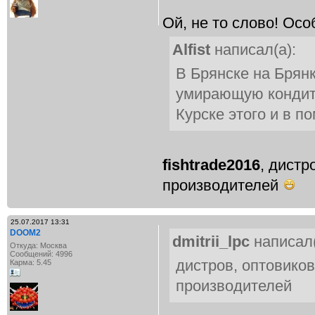
Ой, не то слово! Осо
Alfist
написал(а):
В Брянске на Брянк
умирающую кондите
Курске этого и в п
fishtrade2016
, дистр
производителей
25.07.2017 13:31
DOOM2
dmitrii_lpc
написал(
Откуда: Москва
Сообщений: 4996
дистров, оптовиков
Карма: 5.45
производителей