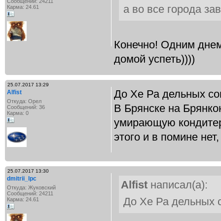
Сообщений: 24211
а во все города за
Карма: 24.61
Конечно! Одним днем
домой успеть))))
25.07.2017 13:29
До Хе Ра дельных со
Alfist
Откуда: Орел
В Брянске на Брянко
Сообщений: 36
Карма: 0
умирающую кондитер
этого и в помине нет
25.07.2017 13:30
dmitrii_lpc
Alfist
написал(а):
Откуда: Жуковский
Сообщений: 24211
До Хе Ра дельных 
Карма: 24.61