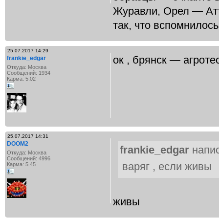
Журавли, Орел — Атт
так, что вспомнилос
25.07.2017 14:29
ок , брянск — агроте
frankie_edgar
Откуда: Москва
Сообщений: 1934
Карма: 5.02
25.07.2017 14:31
DOOM2
frankie_edgar
напис
Откуда: Москва
Сообщений: 4996
варяг , если живы
Карма: 5.45
живы