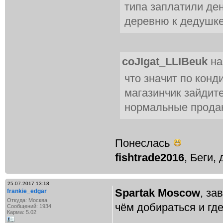
типа заплатили ден
деревню к дедушке
coJIgat_LLIBeuk
на
что значит по конд
магазинчик зайдит
нормальные прода
Понеслась
fishtrade2016
, Беги,
25.07.2017 13:18
Spartak Moscow
, за
frankie_edgar
Откуда: Москва
чём добираться и гд
Сообщений: 1934
Карма: 5.02