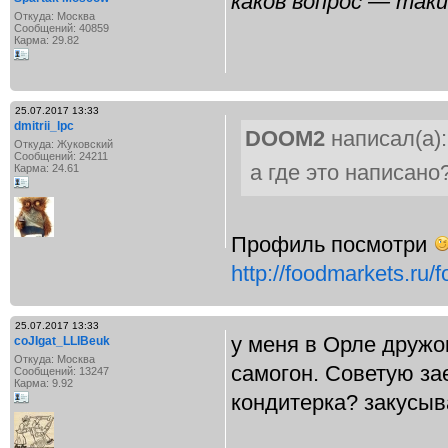
каков вопрос — та
Откуда: Москва
Сообщений: 40859
Карма: 29.82
25.07.2017 13:33
dmitrii_lpc
DOOM2
написал(а):
Откуда: Жуковский
Сообщений: 24211
а где это написано
Карма: 24.61
Профиль посмотри
http://foodmarkets.ru/
25.07.2017 13:33
у меня в Орле дружо
coJIgat_LLIBeuk
Откуда: Москва
самогон. Советую зае
Сообщений: 13247
Карма: 9.92
кондитерка? закусыв