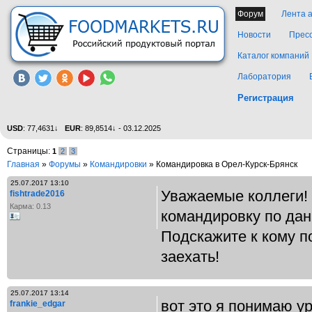
Форум
Лента 
Новости
Прес
Каталог компаний
Лаборатория
Регистрация
USD
: 77,4631↓
EUR
: 89,8514↓ - 03.12.2025
Страницы:
1
2
3
Главная
»
Форумы
»
Командировки
» Командировка в Орел-Курск-Брянск
25.07.2017 13:10
Уважаемые коллеги! 
fishtrade2016
Карма: 0.13
командировку по да
Подскажите к кому п
заехать!
25.07.2017 13:14
вот это я понимаю ур
frankie_edgar