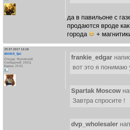
да в павильоне с газ
продаются вроде как
города
+ магнитик
25.07.2017 13:18
dmitrii_lpc
frankie_edgar
напис
Откуда: Жуковский
Сообщений: 24211
вот это я понимаю 
Карма: 24.61
Spartak Moscow
на
Завтра спросите !
dvp_wholesaler
нап