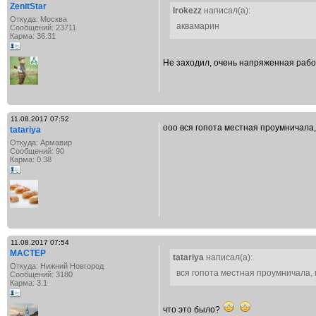
ZenitStar
Irokezz
написал(а):
Откуда: Москва
аквамарин
Сообщений: 23711
Карма: 36.31
Не заходил, очень напряженная работ
11.08.2017 07:52
ооо вся гопота местная проумничала, 
tatariya
Откуда: Армавир
Сообщений: 90
Карма: 0.38
11.08.2017 07:54
MACTEP
tatariya
написал(а):
Откуда: Нижний Новгород
вся гопота местная проумничала, п
Сообщений: 3180
Карма: 3.1
что это было?