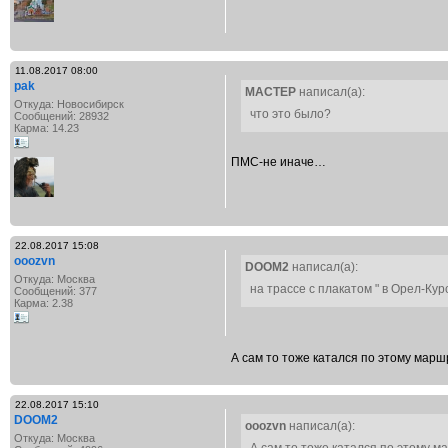
11.08.2017 08:00
pak
MACTEP
написал(а):
Откуда: Новосибирск
что это было?
Сообщений: 28932
Карма: 14.23
ПМС-не иначе…
22.08.2017 15:08
ooozvn
DOOM2
написал(а):
Откуда: Москва
на трассе с плакатом " в Орел-Кур
Сообщений: 377
Карма: 2.38
А сам то тоже катался по этому мар
22.08.2017 15:10
DOOM2
ooozvn
написал(а):
Откуда: Москва