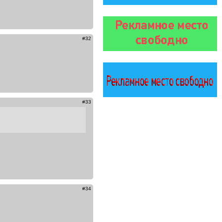
#32
#33
#34