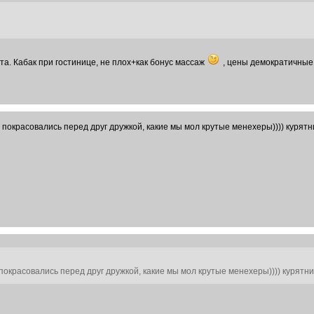
а. Кабак при гостинице, не плох+как бонус массаж
, цены демократичные
покрасовались перед друг дружкой, какие мы мол крутые менехеры)))) курятни
окрасовались перед друг дружкой, какие мы мол крутые менехеры)))) курятник