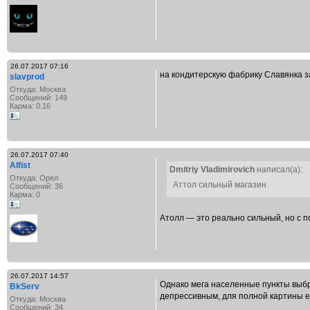
26.07.2017 07:16
на кондитерскую фабрику Славянка з
slavprod
Откуда: Москва
Сообщений: 149
Карма: 0.16
26.07.2017 07:40
Alfist
Dmitriy Vladimirovich
написал(а):
Откуда: Орел
Аттол сильный магазин
Сообщений: 36
Карма: 0
Атолл — это реально сильный, но с по
26.07.2017 14:57
Однако мега населенные пункты выбр
BkServ
депрессивным, для полной картины е
Откуда: Москва
Сообщений: 34