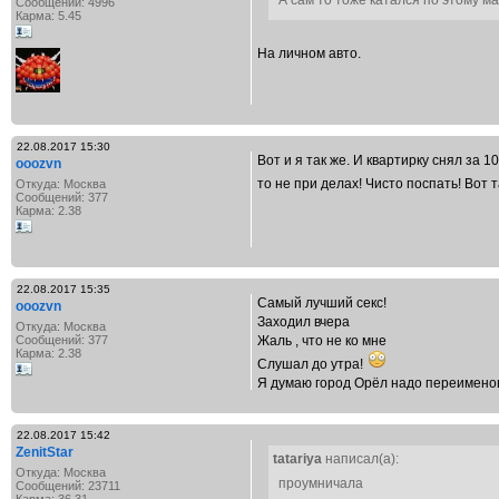
А сам то тоже катался по этому м
Сообщений: 4996
Карма: 5.45
На личном авто.
22.08.2017 15:30
Вот и я так же. И квартирку снял за 
ooozvn
то не при делах! Чисто поспать! Вот 
Откуда: Москва
Сообщений: 377
Карма: 2.38
22.08.2017 15:35
Самый лучший секс!
ooozvn
Заходил вчера
Откуда: Москва
Сообщений: 377
Жаль , что не ко мне
Карма: 2.38
Слушал до утра!
Я думаю город Орёл надо переимено
22.08.2017 15:42
ZenitStar
tatariya
написал(а):
Откуда: Москва
проумничала
Сообщений: 23711