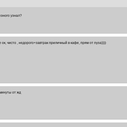
езного узнал?
 ок, чисто , недорого+завтрак приличный в кафе, прям от пуза))))
 минуты от жд