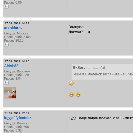
Карма: 0.06
27.07.2017 14:19
Волнуюсь…
art sidorov
Доехал?… ))
Откуда: Москва
Сообщений: 3405
Карма: 28.15
27.07.2017 14:20
Airish82
BkServ
написал(а):
Откуда: Воронеж
еще в Смоленск загляните из Бря
Сообщений: 229
Карма: 1.04
31.07.2017 12:32
ktjyjdf fyfcnfcbz
Куда Ваще пацан поехал, с вашими 
Откуда: Вольск
Сообщений: 658
Карма: 3.32