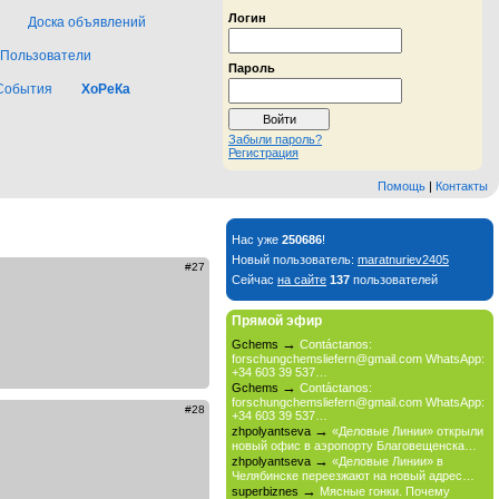
Логин
Доска объявлений
Пользователи
Пароль
События
ХоРеКа
Забыли пароль?
Регистрация
Помощь
|
Контакты
Нас уже
250686
!
Новый пользователь:
maratnuriev2405
#27
Сейчас
на сайте
137
пользователей
Прямой эфир
→
Gchems
Contáctanos:
forschungchemsliefern@gmail.com WhatsApp:
+34 603 39 537…
→
Gchems
Contáctanos:
forschungchemsliefern@gmail.com WhatsApp:
#28
+34 603 39 537…
→
zhpolyantseva
«Деловые Линии» открыли
новый офис в аэропорту Благовещенска…
→
zhpolyantseva
«Деловые Линии» в
Челябинске переезжают на новый адрес…
→
superbiznes
Мясные гонки. Почему