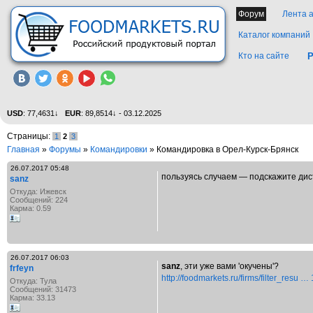
Форум
Лента 
Каталог компаний
Кто на сайте
Р
USD
: 77,4631↓
EUR
: 89,8514↓ - 03.12.2025
Страницы:
1
2
3
Главная
»
Форумы
»
Командировки
» Командировка в Орел-Курск-Брянск
26.07.2017 05:48
пользуясь случаем — подскажите дист
sanz
Откуда: Ижевск
Сообщений: 224
Карма: 0.59
26.07.2017 06:03
sanz
, эти уже вами 'окучены'?
frfeyn
http://foodmarkets.ru/firms/filter_resu …
Откуда: Тула
Сообщений: 31473
Карма: 33.13