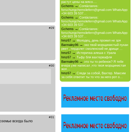
растут цены на мясо.…
→
Gchems
Contáctanos:
forschungchemsliefern@gmail.com WhatsApp:
+34 603 39 537…
→
Gchems
Contáctanos:
forschungchemsliefern@gmail.com WhatsApp:
+34 603 39 537…
#29
→
Gchems
Contáctanos:
forschungchemsliefern@gmail.com WhatsApp:
+34 603 39 537…
→
hmz67
Молодец, день прожил не зря
→
Barmaley96
эко твой морщинистый пукан
рвет , пердолет смоленский не дрищи …
→
hmz67
Истеричка алеша с Урала
→
hmz67
Тьфу бля вахтервафля
→
Barmaley96
это ты то ребенок? Я тебе
вчера уже написал ,что твоя морщинистая
#30
жоп…
→
hmz67
Следи за собой, Вахтер. Максим
за себя ответит ты то что за него рот о…
#31
оземье всегда было