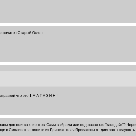
аскочите г.Старый Оскол
правкой что это 1 М А Г А З И Н !
аны для поиска клиентов. Сами выбрали или подсказал кто "клондайк"? Черн
ще в Смоленск загляните из Брянска, плач Ярославны от дистров выслушать.