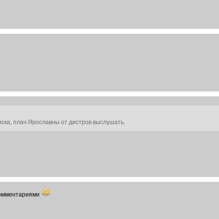
нска, плач Ярославны от дистров выслушать.
комментариями