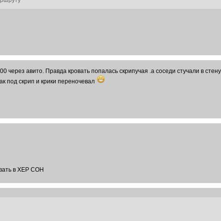
аршруту
1000 через авито. Правда кровать попалась скрипучая .а соседи стучали в ст
так под скрип и крики переночевал
вать в ХЕР СОН