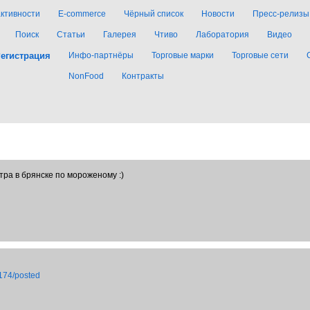
активности
E-commerce
Чёрный список
Новости
Пресс-релизы
Поиск
Статьи
Галерея
Чтиво
Лаборатория
Видео
егистрация
Инфо-партнёры
Торговые марки
Торговые сети
NonFood
Контракты
ра в брянске по мороженому :)
 174/posted