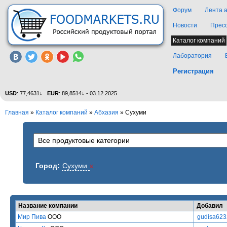
Форум
Лента 
Новости
Прес
Каталог компаний
Лаборатория
Регистрация
USD
: 77,4631↓
EUR
: 89,8514↓ - 03.12.2025
Главная
»
Каталог компаний
»
Абхазия
» Сухуми
Город:
Сухуми
x
Название компании
Добавил
Мир Пива
ООО
gudisa623