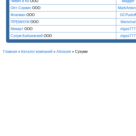
Чикин и Ко
ООО
atagger
Опт-Сервис
ООО
MarkAnton
Флагман
ООО
GCPudof
ПРЕМИУМ
ООО
Marschal
Микарт
ООО
olgas777
Сухум-Бабаевский
ООО
olgas777
Главная
»
Каталог компаний
»
Абхазия
» Сухуми