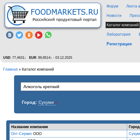
Форум
Лента 
Новости
Прес
Каталог компаний
Лаборатория
Регистрация
USD
: 77,4631↓
EUR
: 89,8514↓ - 03.12.2025
Главная
»
Каталог компаний
Город:
Сухуми
x
Название компании
Город
Опт-Сервис
ООО
Сухум