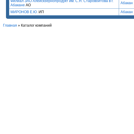
Филиал ЗАО Алейскзернопродукт им. С.Н. Старовойтова в г.
Абакан
Абакане
АО
МИРОНОВ Е.Ю.
ИП
Абакан
Главная
»
Каталог компаний