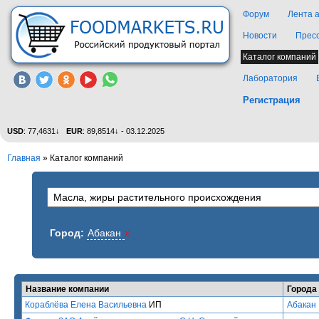
Форум
Лента 
Новости
Прес
Каталог компаний
Лаборатория
Регистрация
USD
: 77,4631↓
EUR
: 89,8514↓ - 03.12.2025
Главная
»
Каталог компаний
Город:
Абакан
x
Название компании
Города
Кораблёва Елена Васильевна
ИП
Абакан