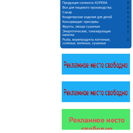
Продукция сегмента ХОРЕКА
2
Все для пищевого производства
2
Сахар
1
Кондитерские изделия для детей
1
Консервация: пресервы
1
Фрукты, овощи сушеные
1
Энергетические, тонизирующие
1
напитки
Рыба, морепродукты копченые,
1
соленые, вяленые, сушеные