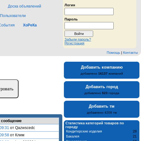
Логин
Доска объявлений
Пользователи
Пароль
События
ХоРеКа
Забыли пароль?
Регистрация
Помощь
|
Контакты
Добавить компанию
добавлено
16137
компаний
Добавить город
добавлено
523
города
Добавить тм
добавлено 4209 тм
 сообщение
Статистика категорий товаров по
городу
09:31
от Qazwscedc
Кондитерские изделия
28
09:58
от Клим
Бакалея
21