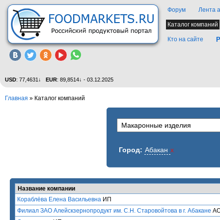
Форум
Лента 
Каталог компаний
Кто на сайте
Р
USD
: 77,4631↓
EUR
: 89,8514↓ - 03.12.2025
Главная
»
Каталог компаний
Город:
Абакан
x
Название компании
Кораблёва Елена Васильевна
ИП
Филиал ЗАО Алейскзернопродукт им. С.Н. Старовойтова в г. Абакане
А