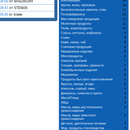
Консервация
18
08:00
от lena280284
Крупы, мука, зерновые
18
08:47
от STEM26
Безалкогольные напитки, соки
17
09:45
от Клим
Полуфабрикаты
16
Масложировая продукция
13
Молочные продукты
11
Рыба, морепродукты
10
Соусы, кетчупы, майонезы
9
Сыры
9
Кофе, какао, чай
8
Снековая продукция
8
Макаронные изделия
8
Мясопродукты
8
Алкоголь крепкий
7
Специи, приправы, пряности
7
Хлебобулочные изделия
6
Мороженое
6
Продукты быстрого приготовления
5
Фрукты, овощи, ягоды
5
Алкоголь слабый, пиво
4
Дикоросы, семечки и орехи
4
Мясо/Птица
4
Яйцо
3
Масла, жиры растительного
3
происхождения
Масла, жиры животного
3
происхождения
Детское, диетическое питание
3
Мед, продукты пчеловодства
3