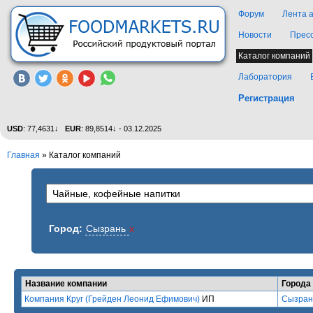
Форум
Лента 
Новости
Прес
Каталог компаний
Лаборатория
Регистрация
USD
: 77,4631↓
EUR
: 89,8514↓ - 03.12.2025
Главная
»
Каталог компаний
Город:
Сызрань
x
Название компании
Города
Компания Круг (Грейден Леонид Ефимович)
ИП
Сызран