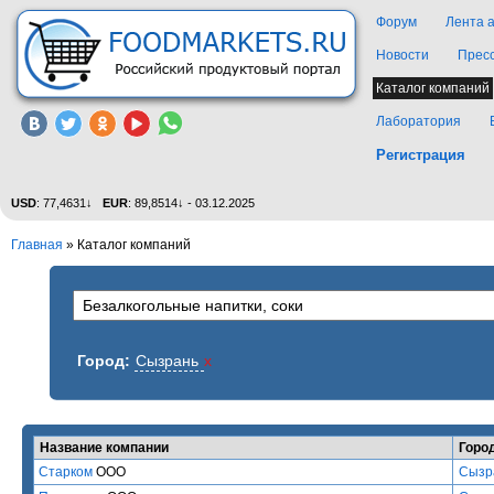
Форум
Лента 
Новости
Прес
Каталог компаний
Лаборатория
Регистрация
USD
: 77,4631↓
EUR
: 89,8514↓ - 03.12.2025
Главная
»
Каталог компаний
Город:
Сызрань
x
Название компании
Горо
Старком
ООО
Сызр