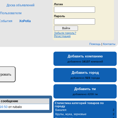
Логин
Доска объявлений
Пользователи
Пароль
События
ХоРеКа
Забыли пароль?
Регистрация
Помощь
|
Контакты
Добавить компанию
добавлено
16137
компаний
Добавить город
добавлено
523
города
Добавить тм
добавлено 4209 тм
 сообщение
Статистика категорий товаров по
городу
16:50
от rubalo
Бакалея
2
Крупы, мука, зерновые
2