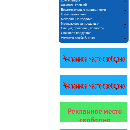
Консервация
2
Алкоголь крепкий
1
Безалкогольные напитки, соки
1
Кофе, какао, чай
1
Макаронные изделия
1
Масложировая продукция
1
Специи, приправы, пряности
1
Снековая продукция
1
Алкоголь слабый, пиво
1