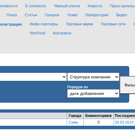
активности
E-commerce
Чёрный список
Новости
Пресс-релизы
Поиск
Статьи
Галерея
Чтиво
Лаборатория
Видео
егистрация
Инфо-партнёры
Торговые марки
Торговые сети
NonFood
Контракты
Порядок по
Города
Комментариев
Последнее
Сумы
0
26.03.2014 