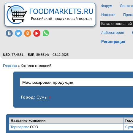
Форум
Лента 
Новости
Прес
Каталог компаний
Лаборатория
Регистрация
USD
: 77,4631↓
EUR
: 89,8514↓ - 03.12.2025
Главная
»
Каталог компаний
Город:
Сумы
x
Название компании
Гор
Торгсервис
ООО
Сум