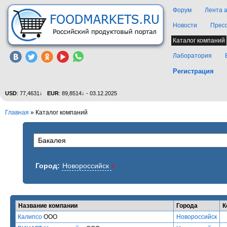
Форум
Лента 
Новости
Прес
Каталог компаний
Лаборатория
Регистрация
USD
: 77,4631↓
EUR
: 89,8514↓ - 03.12.2025
Главная
»
Каталог компаний
Город:
Новороссийск
x
Название компании
Города
К
Калипсо
ООО
Новороссийск