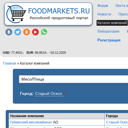
Форум
Лента 
Новости
Прес
Каталог компаний
Лаборатория
Регистрация
USD
: 77,4631↓
EUR
: 89,8514↓ - 03.12.2025
Главная
»
Каталог компаний
Город:
Старый Оскол
x
Название компании
Города
Губкинский мясокомбинат
АО
Старый Оско