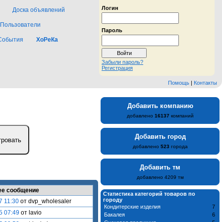
Логин
Доска объявлений
Пользователи
Пароль
События
ХоРеКа
Забыли пароль?
Регистрация
Помощь
|
Контакты
Добавить компанию
добавлено
16137
компаний
Добавить город
добавлено
523
города
Добавить тм
добавлено 4209 тм
ее сообщение
Статистика категорий товаров по
городу
7 11:30
от dvp_wholesaler
Кондитерские изделия
7
5 07:49
от lavio
Бакалея
6