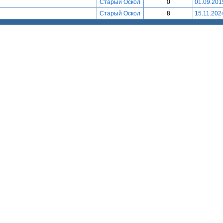
Старый Оскол
0
01.09.201
Старый Оскол
8
15.11.202