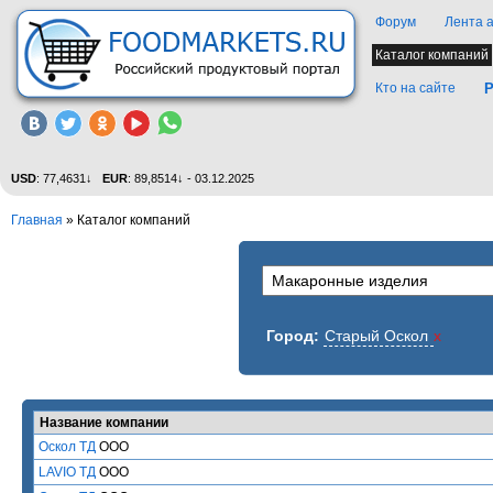
Форум
Лента 
Каталог компаний
Кто на сайте
Р
USD
: 77,4631↓
EUR
: 89,8514↓ - 03.12.2025
Главная
»
Каталог компаний
Город:
Старый Оскол
x
Название компании
Оскол ТД
ООО
LAVIO ТД
ООО