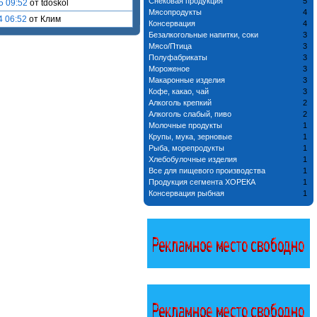
Снековая продукция
5
5 09:52
от tdoskol
Мясопродукты
4
4 06:52
от Клим
Консервация
4
Безалкогольные напитки, соки
3
Мясо/Птица
3
Полуфабрикаты
3
Мороженое
3
Макаронные изделия
3
Кофе, какао, чай
3
Алкоголь крепкий
2
Алкоголь слабый, пиво
2
Молочные продукты
1
Крупы, мука, зерновые
1
Рыба, морепродукты
1
Хлебобулочные изделия
1
Все для пищевого производства
1
Продукция сегмента ХОРЕКА
1
Консервация рыбная
1