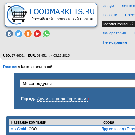
Форум
Лента 
Новости
Прес
Каталог компаний
Лаборатория
Регистрация
USD
: 77,4631↓
EUR
: 89,8514↓ - 03.12.2025
Главная
»
Каталог компаний
Город:
Другие города Германии
x
Название компании
Города
Mix GmbH
ООО
Другие города Гер