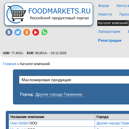
Форум
Лента 
Новости
Прес
Каталог компаний
Лаборатория
Регистрация
USD
: 77,4631↓
EUR
: 89,8514↓ - 03.12.2025
Главная
»
Каталог компаний
Город:
Другие города Германии
x
Название компании
Города
Ulan GmbH
ООО
Другие города Гер