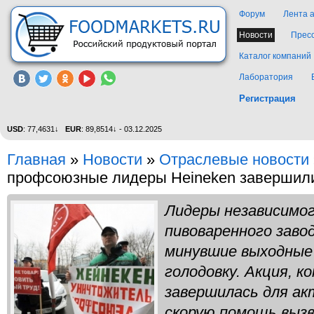
Форум
Лента 
Новости
Прес
Каталог компаний
Лаборатория
Регистрация
USD
: 77,4631↓
EUR
: 89,8514↓ - 03.12.2025
Главная
»
Новости
»
Отраслевые новости
профсоюзные лидеры Heineken завершили
Лидеры независимо
пивоваренного заво
минувшие выходные
голодовку. Акция, к
завершилась для ак
скорую помощь вызв