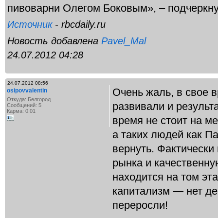
пивоварни Олегом Боковым», – подчеркну
Источник
- rbcdaily.ru
Новость добавлена
Pavel_Mal
24.07.2012 04:28
24.07.2012 08:56
Очень жаль, в свое 
osipovvalentin
Откуда: Белгород
развивали и резуль
Сообщений: 5
Карма: 0.01
время не стоит на ме
а таких людей как П
вернуть. Фактически
рынка и качественну
находится на том эта
капитализм — нет де
переросли!