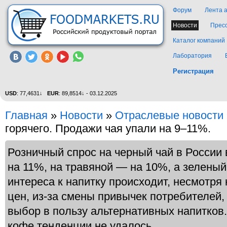
Форум
Лента 
Новости
Прес
Каталог компаний
Лаборатория
Регистрация
USD
: 77,4631↓
EUR
: 89,8514↓ - 03.12.2025
Главная
»
Новости
»
Отраслевые новости
горячего. Продажи чая упали на 9–11%.
Розничный спрос на черный чай в России
на 11%, на травяной — на 10%, а зелены
интереса к напитку происходит, несмотря
цен, из-за смены привычек потребителей
выбор в пользу альтернативных напитков
кофе тенденции не удалось.