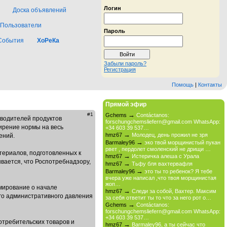
Логин
Доска объявлений
Пользователи
Пароль
События
ХоРеКа
Забыли пароль?
Регистрация
Помощь
|
Контакты
Прямой эфир
→
#1
Gchems
Contáctanos:
водителей продуктов
forschungchemsliefern@gmail.com WhatsApp:
ширение нормы на весь
+34 603 39 537…
→
hmz67
Молодец, день прожил не зря
ений.
→
Barmaley96
эко твой морщинистый пукан
рвет , пердолет смоленский не дрищи …
териалов, подготовленных к
→
hmz67
Истеричка алеша с Урала
вается, что Роспотребнадзору,
→
hmz67
Тьфу бля вахтервафля
→
Barmaley96
это ты то ребенок? Я тебе
вчера уже написал ,что твоя морщинистая
жоп…
мирование о начале
→
hmz67
Следи за собой, Вахтер. Максим
го административного давления
за себя ответит ты то что за него рот о…
→
Gchems
Contáctanos:
forschungchemsliefern@gmail.com WhatsApp:
+34 603 39 537…
требительских товаров и
→
hmz67
Barmaley96, а ты сейчас что