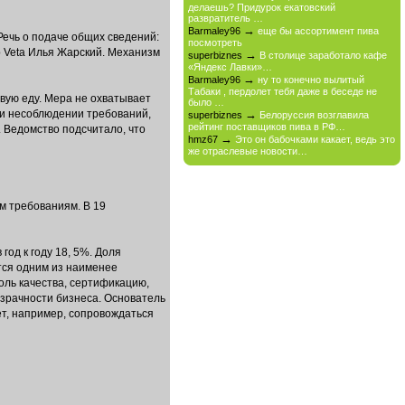
делаешь? Придурок екатовский
развратитель …
→
Barmaley96
еще бы ассортимент пива
Речь о подаче общих сведений:
посмотреть
 Veta Илья Жарский. Механизм
→
superbiznes
В столице заработало кафе
«Яндекс Лавки»…
→
Barmaley96
ну то конечно вылитый
Табаки , пердолет тебя даже в беседе не
вую еду. Мера не охватывает
было …
ри несоблюдении требований,
→
superbiznes
Белоруссия возглавила
рейтинг поставщиков пива в РФ…
 Ведомство подсчитало, что
→
hmz67
Это он бабочками какает, ведь это
же отраслевые новости…
м требованиям. В 19
год к году 18, 5%. Доля
тся одним из наименее
оль качества, сертификацию,
озрачности бизнеса. Основатель
ет, например, сопровождаться