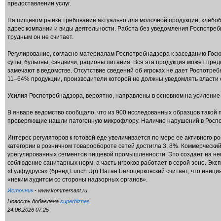
предоставлении услуг.
На пищевом рынке требование актуально для молочной продукции, хлебобу
адрес компании и виды деятельности. Работа без уведомления Роспотреб
трудным он не считает.
Регулирование, согласно материалам Роспотребнадзора к заседанию Госко
супы, бульоны, сэндвичи, рационы питания. Вся эта продукция может пр
замечают в ведомстве. Отсутствие сведений об игроках не дает Роспотр
11–64% продукции, производители которой не должны уведомлять власти о
Усилия Роспотребнадзора, вероятно, направлены в основном на усиление 
В январе ведомство сообщало, что из 900 исследованных образцов такой 
проверяющие нашли патогенную микрофлору. Наличие нарушений в Роспот
Интерес регуляторов к готовой еде увеличивается по мере ее активного роста
категории в розничном товарообороте сетей достигла 3, 8%. Коммерчески
урегулированных сегментов пищевой промышленности. Это создает на нем
соблюдение санитарных норм, а часть игроков работает в серой зоне. Эк
«Гудфудруса» (бренд Lunch Up) Натан Белоцерковский считает, что иници
«неким аудитом со стороны надзорных органов».
Источник
- www.kommersant.ru
Новость добавлена
superbiznes
24.06.2026 07:25