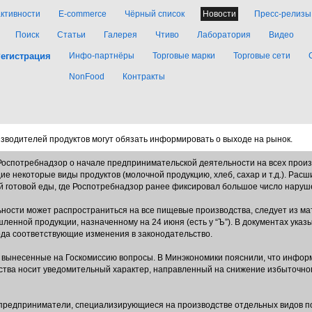
активности
E-commerce
Чёрный список
Новости
Пресс-релизы
Поиск
Статьи
Галерея
Чтиво
Лаборатория
Видео
егистрация
Инфо-партнёры
Торговые марки
Торговые сети
NonFood
Контракты
оизводителей продуктов могут обязать информировать о выходе на рынок.
оспотребнадзор о начале предпринимательской деятельности на всех произ
е некоторые виды продуктов (молочной продукцию, хлеб, сахар и т.д.). Рас
 готовой еды, где Роспотребнадзор ранее фиксировал большое число наруш
ности может распространиться на все пищевые производства, следует из ма
нной продукции, назначенному на 24 июня (есть у “Ъ”). В документах указы
ода соответствующие изменения в законодательство.
ь вынесенные на Госкомиссию вопросы. В Минэкономики пояснили, что инфор
ства носит уведомительный характер, направленный на снижение избыточно
предприниматели, специализирующиеся на производстве отдельных видов по