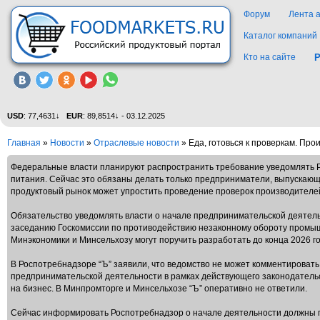
Форум
Лента 
Каталог компаний
Кто на сайте
Р
USD
: 77,4631↓
EUR
: 89,8514↓ - 03.12.2025
Главная
»
Новости
»
Отраслевые новости
» Еда, готовься к проверкам. Пр
Федеральные власти планируют распространить требование уведомлять Р
питания. Сейчас это обязаны делать только предприниматели, выпускающи
продуктовый рынок может упростить проведение проверок производителей
Обязательство уведомлять власти о начале предпринимательской деятель
заседанию Госкомиссии по противодействию незаконному обороту промышле
Минэкономики и Минсельхозу могут поручить разработать до конца 2026 г
В Роспотребнадзоре “Ъ” заявили, что ведомство не может комментироват
предпринимательской деятельности в рамках действующего законодатель
на бизнес. В Минпромторге и Минсельхозе “Ъ” оперативно не ответили.
Сейчас информировать Роспотребнадзор о начале деятельности должны 