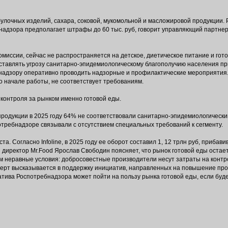
лочных изделий, сахара, соковой, мукомольной и масложировой продукции. 
надзора предполагает штрафы до 60 тыс. руб, говорит управляющий партнер
миссии, сейчас не распространяется на детское, диетическое питание и гото
едставлять угрозу санитарно-эпидемиологическому благополучию населения п
ебнадзору оперативно проводить надзорные и профилактические мероприятия.
 начале работы, не соответствует требованиям.
контроля за рынком именно готовой еды.
продукции в 2025 году 64% не соответствовали санитарно-эпидемиологически
ребнадзоре связывали с отсутствием специальных требований к сегменту.
. Согласно Infoline, в 2025 году ее оборот составил 1, 12 трлн руб, прибавив 
й директор Mr.Food Ярослав Свободин поясняет, что рынок готовой еды остае
 неравные условия: добросовестные производители несут затраты на контр
сперт высказывается в поддержку инициатив, направленных на повышение пр
атива Роспотребнадзора может пойти на пользу рынка готовой еды, если буд