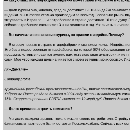
— Какую максимальную долю индейка может занять на рынке мяса, ку
— Доли курицы она, конечно, вряд ли достигнет. В США индейка занимает 
индейки. Мы в России столько производим за весь год. Глобально рынок 
энтузиасты в Израиле — и потребление в стране достигало 16 кг на душу.
сейчас потребление составляет 3 кг на человека в год. Увеличить значение
— Вы начинали со свинины и курицы, но пришли к индейке. Почему?
— Я строил первые в стране птицефабрики и свинокомплексы. Индейка поя
Это была недостроенная птицефабрика, на которой 80% оборудования стоя
продукты, которые нравятся именно вам: есть лояльная аудитория, и нет 
сами. Мое утро каждый день начинается с моей ветчины, моих сосисок. Инд
ГК «Дамате»
Company profile
Крупнейший российский производитель индейки, также занимается выпу
Хайровым. После раздела бизнеса в 2024 году основным владельцем компа
15%. Скорректированная EBITDA составила 12 млрд руб. Производство ин
— Долго пришлось строить компанию?
— Мы долго входили в рынок, тяжело искали своего потребителя. Стройку н
финансовым партнером был и остается Россельхозбанк. Сейчас у всех есть