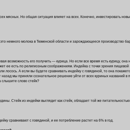
ех мясных. Но общая ситуация влияет на всех. Конечно, инвестировать новы
— это немного молока в Тюменской области и зарождающееся производство ба
вая возможность его получить — курица. Но если все время есть курицу, она 
ожет ее есть по религиозным соображениям. Индейка с точки зрения пищевой
ли лосось. А если вы будете сравнивать индейку с говядиной, то она покажет
т назад мы приняли сознательное решение уйти от всех куриных названий в 
а слышите слово стейк?
дины. Стейк из индейки выглядит как стейк, обладает той же питательностью
ейку сравнивают с говядиной, и ее потребление растет на 6% в год.