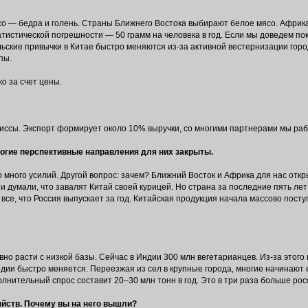
ясо — бедра и голень. Страны Ближнего Востока выбирают белое мясо. Африк
тистической погрешности — 50 грамм на человека в год. Если мы доведем по
льские привычки в Китае быстро меняются из-за активной вестернизации горо
пы.
о за счет цены.
миссы. Экспорт формирует около 10% выручки, со многими партнерами мы раб
ногие перспективные направления для них закрыты.
 много усилий. Другой вопрос: зачем? Ближний Восток и Африка для нас отк
и думали, что завалят Китай своей курицей. Но страна за последние пять ле
 все, что Россия выпускает за год. Китайская продукция начала массово поступ
вно расти с низкой базы. Сейчас в Индии 300 млн вегетарианцев. Из-за этого
в Индии быстро меняется. Переезжая из сел в крупные города, многие начинают 
лнительный спрос составит 20–30 млн тонн в год. Это в три раза больше рос
яйств. Почему вы на него вышли?