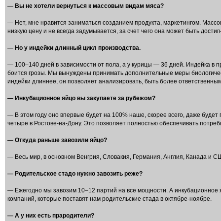
— Вы не хотели вернуться к массовым видам мяса?
— Нет, мне нравится заниматься созданием продукта, маркетингом. Массо
низкую цену и не всегда задумывается, за счет чего она может быть достиг
— Но у индейки длинный цикл производства.
— 100–140 дней в зависимости от пола, а у курицы — 36 дней. Индейка в
боится грозы. Мы вынуждены принимать дополнительные меры биологическ
индейки длиннее, он позволяет анализировать, быть более ответственны
— Инкубационное яйцо вы закупаете за рубежом?
— В этом году оно впервые будет на 100% наше, скорее всего, даже будет
четыре в Ростове-на-Дону. Это позволяет полностью обеспечивать потребн
— Откуда раньше завозили яйцо?
— Весь мир, в основном Венгрия, Словакия, Германия, Англия, Канада и С
— Родительское стадо нужно завозить реже?
— Ежегодно мы завозим 10–12 партий на все мощности. А инкубационное я
компаний, которые поставят нам родительские стада в октябре-ноябре.
— А у них есть прародители?