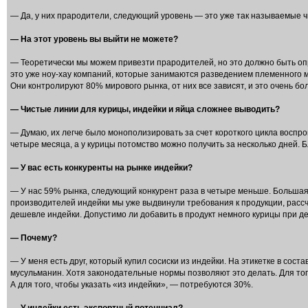
— Да, у них прародители, следующий уровень — это уже так называемые ч
— На этот уровень вы выйти не можете?
— Теоретически мы можем привезти прародителей, но это должно быть оп
это уже ноу-хау компаний, которые занимаются разведением племенного ма
Они контролируют 80% мирового рынка, от них все зависят, и это очень бо
— Чистые линии для курицы, индейки и яйца сложнее выводить?
— Думаю, их легче было монополизировать за счет короткого цикла воспро
четыре месяца, а у курицы потомство можно получить за несколько дней. 
— У вас есть конкуренты на рынке индейки?
— У нас 59% рынка, следующий конкурент раза в четыре меньше. Большая
производителей индейки мы уже выдвинули требования к продукции, рассчи
дешевле индейки. Допустимо ли добавить в продукт немного курицы при д
— Почему?
— У меня есть друг, который купил сосиски из индейки. На этикетке в сост
мусульманин. Хотя законодательные нормы позволяют это делать. Для тог
А для того, чтобы указать «из индейки», — потребуются 30%.