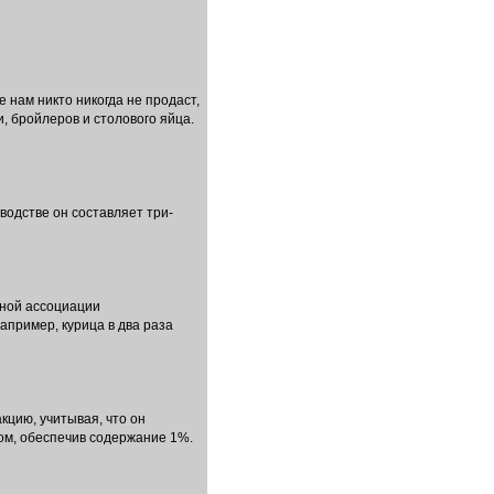
нам никто никогда не продаст,
, бройлеров и столового яйца.
водстве он составляет три-
ьной ассоциации
апример, курица в два раза
акцию, учитывая, что он
том, обеспечив содержание 1%.