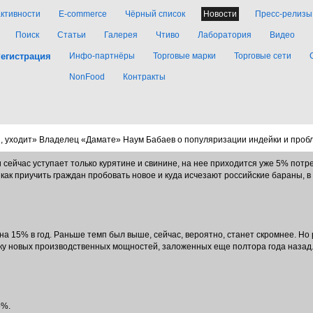
активности
E-commerce
Чёрный список
Новости
Пресс-релизы
Поиск
Статьи
Галерея
Чтиво
Лаборатория
Видео
егистрация
Инфо-партнёры
Торговые марки
Торговые сети
NonFood
Контракты
я, уходит» Владелец «Дамате» Наум Бабаев о популяризации индейки и про
 сейчас уступает только курятине и свинине, на нее приходится уже 5% потре
ак приучить граждан пробовать новое и куда исчезают российские бараны, в
а 15% в год. Раньше темп был выше, сейчас, вероятно, станет скромнее. Но 
уску новых производственных мощностей, заложенных еще полтора года наза
5%.