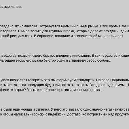
истые линии.
равдано экономически. Потребуется больший объем рынка. Птиц уровня выше 
териала. В мире только два крупных игрока, которые делают его для индейки
льшой риск для всех. В баранине, говядине и свинине такой монополии нет.
изводства, позволяющего быстро внедрять инновации. В свиноводстве и овце
Благодаря этому его можно быстро оценить, проведя отбор особей.
 доля позволяет говорить, что мы формируем стандарты. На базе Национал
тывая, что вся продукция будет им соответствовать. Всегда есть дилеммы. Н
ефиците сырья? Мы категорически против изменения состава.
аве были еще курица и свинина. У него это вызвало однозначно негативную ре
о чтобы написать «сосиски с индейкой», достаточно потрясти ей над продук