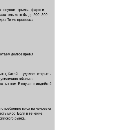
а покупает крылья, фарш и
казатель хотя бы до 200–300
дов. Те же процессы
отаем долгое время.
рыты, Китай — удалось открыть
т увеличила объем ее
ать к нам. В случае с индейкой
 потребление мяса на человека
есть мясо. Если в течение
сийского рынка.