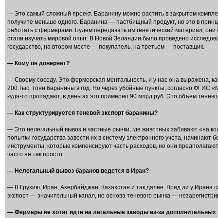
— Это самый сложный проект. Баранину можно растить в закрытом комплекс
получите меньше одного. Баранина — пастбищный продукт, но это в прин
работать с фермерами. Будем передавать им генетический материал, они б
стали изучать мировой опыт. В Новой Зеландии было проведено исследов
государство, на втором месте — покупатель, на третьем — поставщик.
— Кому он доверяет?
— Своему соседу. Это фермерская ментальность, и у нас она выражена, ка
200 тыс. тонн баранины в год. Но через убойные пункты, согласно ФГИС «М
куда-то пропадают, в деньгах это примерно 90 млрд руб. Это объем тенево
— Как структурируется теневой экспорт баранины?
— Это нелегальный вывоз и частные рынки, где животных забивают «на ко
попытки государства завести их в систему электронного учета, начинают 
инструменты, которые компенсируют часть расходов, но они предполагают
часто не так просто.
— Нелегальный вывоз баранов ведется в Иран?
— В Грузию, Иран, Азербайджан, Казахстан и так далее. Вряд ли у Ирана
экспорт — значительный канал, но основа теневого рынка — незарегистр
— Фермеры не хотят идти на легальные заводы из-за дополнительных 