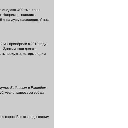
е съедают 400 тыс. тонн
м. Например, нашлись
 кг на душу населения. У нас
й мы приобрели в 2010 году.
е. Здесь можно делать
ать продукты, которые едим
Наумом Бабаевым и Рашидом
б, увеличившись за год на
лся спрос. Все эти годы нашим