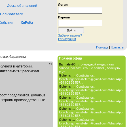
Логин
Доска объявлений
Пользователи
Пароль
События
ХоРеКа
Забыли пароль?
Регистрация
Помощь
|
Контакты
блемах баранины
Прямой эфир
→
#1
Barmaley96
очередной мудак к нам
бления в категории.
забрел. послать его -не поймет , блокнуть
 интервью “Ъ” рассказал
его - …
→
Gchems
Contáctanos:
forschungchemsliefern@gmail.com WhatsApp:
+34 603 39 537…
→
Gchems
Contáctanos:
forschungchemsliefern@gmail.com WhatsApp:
+34 603 39 537…
рост продолжится. Думаю, в
→
Gchems
Contáctanos:
д. Утроим производственные
forschungchemsliefern@gmail.com WhatsApp:
+34 603 39 537…
→
Gchems
Contáctanos:
forschungchemsliefern@gmail.com WhatsApp:
+34 603 39 537…
→
Gchems
Contáctanos:
forschungchemsliefern@gmail.com WhatsApp:
+34 603 39 537…