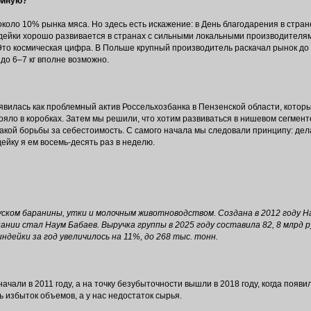
риную?
около 10% рынка мяса. Но здесь есть искажение: в День благодарения в стран
индейки хорошо развивается в странах с сильными локальными производителя
 Это космическая цифра. В Польше крупный производитель раскачал рынок до 6
 до 6–7 кг вполне возможно.
вилась как проблемный актив Россельхозбанка в Пензенской области, которы
ло в коробках. Затем мы решили, что хотим развиваться в нишевом сегмент
такой борьбы за себестоимость. С самого начала мы следовали принципу: дел
ейку я ем восемь-десять раз в неделю.
ском баранины, утки и молочным животноводством. Создана в 2012 году 
нии стал Наум Бабаев. Выручка группы в 2025 году составила 82, 8 млрд ру
дейки за год увеличилось на 11%, до 268 тыс. тонн.
ачали в 2011 году, а на точку безубыточности вышли в 2018 году, когда появи
 избыток объемов, а у нас недостаток сырья.