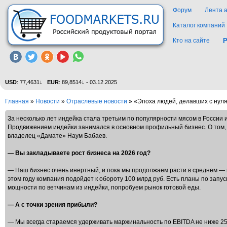
Форум
Лента 
Каталог компаний
Кто на сайте
Р
USD
: 77,4631↓
EUR
: 89,8514↓ - 03.12.2025
Главная
»
Новости
»
Отраслевые новости
» «Эпоха людей, делавших с нул
За несколько лет индейка стала третьим по популярности мясом в России и
Продвижением индейки занимался в основном профильный бизнес. О том, к
владелец «Дамате» Наум Бабаев.
— Вы закладываете рост бизнеса на 2026 год?
— Наш бизнес очень инертный, и пока мы продолжаем расти в среднем — н
этом году компания подойдет к обороту 100 млрд руб. Есть планы по зап
мощности по ветчинам из индейки, попробуем рынок готовой еды.
— А с точки зрения прибыли?
— Мы всегда стараемся удерживать маржинальность по EBITDA не ниже 2