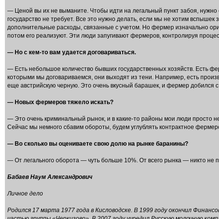
— Ценой вы их не выманите. Чтобы идти на легальный пункт забоя, нужно с
государство не требует. Все это нужно делать, если мы не хотим вспышек 
дополнительные расходы, связанные с учетом. Но фермер изначально ори
потом его реализуют. Эти люди запугивают фермеров, контролируя процес
— Но с кем-то вам удается договариваться.
— Есть небольшое количество бывших государственных хозяйств. Есть фе
которыми мы договариваемся, они выходят из тени. Например, есть произ
еще австрийскую черную. Это очень вкусный барашек, и фермер добился с 
— Новых фермеров тяжело искать?
— Это очень криминальный рынок, и в какие-то районы мои люди просто не
Сейчас мы немного сбавим обороты, будем углублять контрактное фермер
— Во сколько вы оцениваете свою долю на рынке баранины?
— От легального оборота — чуть больше 10%. От всего рынка — никто не 
Бабаев Наум Александрович
Личное дело
Родился 17 марта 1977 года в Кисловодске. В 1999 году окончил Финан
частью группы «Черкизово». В 2007 году учредил Русскую молочную комп