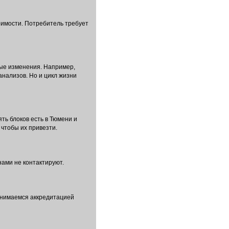
оимости. Потребитель требует
бые изменения. Например,
нализов. Но и цикл жизни
ть блоков есть в Тюмени и
 чтобы их привезти.
нами не контактируют.
занимаемся аккредитацией