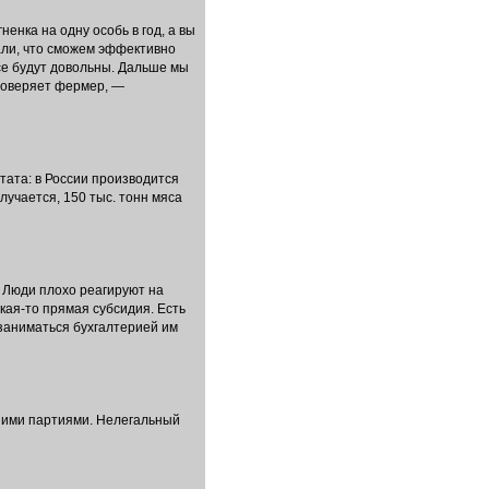
енка на одну особь в год, а вы
али, что сможем эффективно
все будут довольны. Дальше мы
 доверяет фермер, —
тата: в России производится
лучается, 150 тыс. тонн мяса
. Люди плохо реагируют на
кая-то прямая субсидия. Есть
 заниматься бухгалтерией им
ьшими партиями. Нелегальный