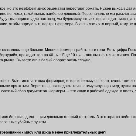
е, но это неэффективно: овцематки перестают рожать. Нужен выход в два ягн
ципе неплохо, такой выпас наиболее дешевый. Первоначально мы рассчитыв
удут выращивать для нас овец, мы будем закупать их, производить мясо, и 
ание, чтобы определить портрет фермера. Выяснилось, что первый, кому не
к оказалось, еще больше. Многие фермеры работают в тени. Есть цифра Росс
еркурий», проходит только 40 тыс. Еще 10 тыс. тонн вывозятся «в живке». По
го рынка. Вывести его в белый оборот очень сложно.
лене». Вытягивать отсюда фермеров, которые никому не верят, очень тяжело
больше прятаться. Вероятно, пока недостаточно стимулирующих мер, нужна ка
 сложный сбор документов. Фермеры — это люди в рабочей одежде, в полях,
 самая большая доля — там довольно жесткий контроль. Это отправка небол
ированные убойные пункты.
требований к мясу или из-за менее привлекательных цен?