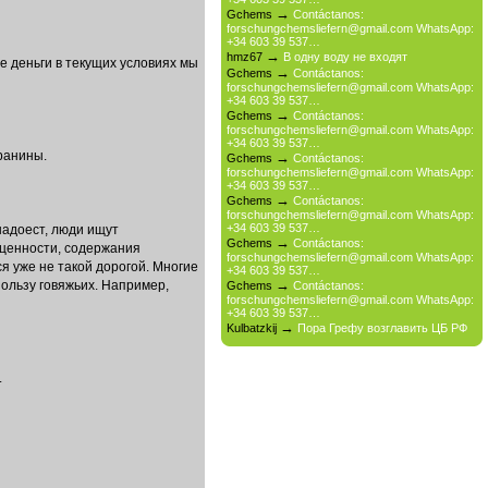
→
Gchems
Contáctanos:
forschungchemsliefern@gmail.com WhatsApp:
+34 603 39 537…
→
hmz67
В одну воду не входят
е деньги в текущих условиях мы
→
Gchems
Contáctanos:
forschungchemsliefern@gmail.com WhatsApp:
+34 603 39 537…
→
Gchems
Contáctanos:
forschungchemsliefern@gmail.com WhatsApp:
+34 603 39 537…
ранины.
→
Gchems
Contáctanos:
forschungchemsliefern@gmail.com WhatsApp:
+34 603 39 537…
→
Gchems
Contáctanos:
forschungchemsliefern@gmail.com WhatsApp:
+34 603 39 537…
надоест, люди ищут
→
Gchems
Contáctanos:
 ценности, содержания
forschungchemsliefern@gmail.com WhatsApp:
ся уже не такой дорогой. Многие
+34 603 39 537…
→
пользу говяжьих. Например,
Gchems
Contáctanos:
forschungchemsliefern@gmail.com WhatsApp:
+34 603 39 537…
→
Kulbatzkij
Пора Грефу возглавить ЦБ РФ
.