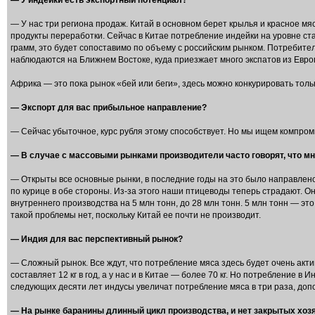
— У индейки есть экспортный потенциал?
— У нас три региона продаж. Китай в основном берет крылья и красное м
продукты переработки. Сейчас в Китае потребление индейки на уровне ста
грамм, это будет сопоставимо по объему с российским рынком. Потребите
наблюдаются на Ближнем Востоке, куда приезжает много экспатов из Евро
Африка — это пока рынок «бей или беги», здесь можно конкурировать тольк
— Экспорт для вас прибыльное направление?
— Сейчас убыточное, курс рубля этому способствует. Но мы ищем компро
— В случае с массовыми рынками производители часто говорят, что м
— Открыты все основные рынки, в последние годы на это было направлено
по курице в обе стороны. Из-за этого наши птицеводы теперь страдают. Он
внутреннего производства на 5 млн тонн, до 28 млн тонн. 5 млн тонн — это
такой проблемы нет, поскольку Китай ее почти не производит.
— Индия для вас перспективный рынок?
— Сложный рынок. Все ждут, что потребление мяса здесь будет очень акти
составляет 12 кг в год, а у нас и в Китае — более 70 кг. Но потребление 
следующих десяти лет индусы увеличат потребление мяса в три раза, допо
— На рынке баранины длинный цикл производства, и нет закрытых хоз