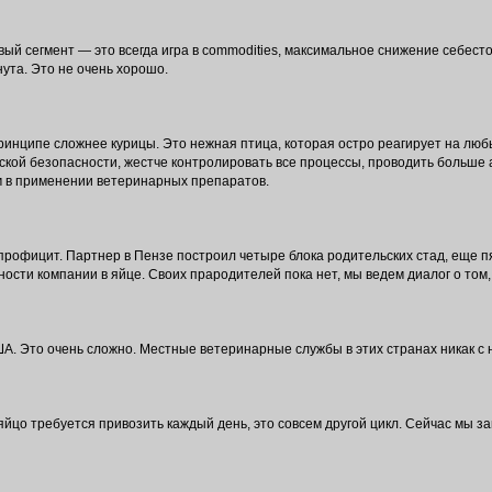
вый сегмент — это всегда игра в commodities, максимальное снижение себест
нута. Это не очень хорошо.
 принципе сложнее курицы. Это нежная птица, которая остро реагирует на лю
ой безопасности, жестче контролировать все процессы, проводить больше а
м в применении ветеринарных препаратов.
 профицит. Партнер в Пензе построил четыре блока родительских стад, еще пя
ости компании в яйце. Своих прародителей пока нет, мы ведем диалог о том,
ША. Это очень сложно. Местные ветеринарные службы в этих странах никак с 
йцо требуется привозить каждый день, это совсем другой цикл. Сейчас мы 