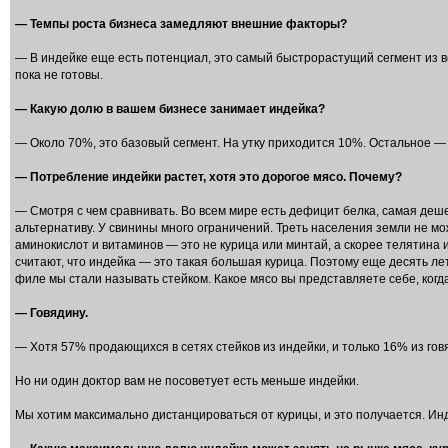
— Темпы роста бизнеса замедляют внешние факторы?
— В индейке еще есть потенциал, это самый быстрорастущий сегмент из вс
пока не готовы.
— Какую долю в вашем бизнесе занимает индейка?
— Около 70%, это базовый сегмент. На утку приходится 10%. Остальное 
— Потребление индейки растет, хотя это дорогое мясо. Почему?
— Смотря с чем сравнивать. Во всем мире есть дефицит белка, самая деше
альтернативу. У свинины много ограничений. Треть населения земли не м
аминокислот и витаминов — это не курица или минтай, а скорее телятина и
считают, что индейка — это такая большая курица. Поэтому еще десять ле
филе мы стали называть стейком. Какое мясо вы представляете себе, когд
— Говядину.
— Хотя 57% продающихся в сетях стейков из индейки, и только 16% из говя
Но ни один доктор вам не посоветует есть меньше индейки.
Мы хотим максимально дистанцироваться от курицы, и это получается. Инд