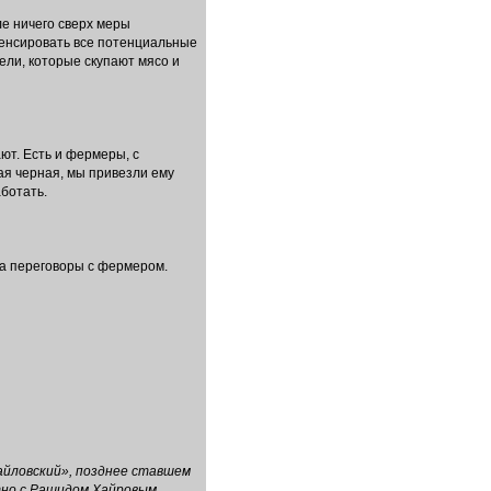
ле ничего сверх меры
мпенсировать все потенциальные
ели, которые скупают мясо и
ют. Есть и фермеры, с
ая черная, мы привезли ему
ботать.
на переговоры с фермером.
хайловский», позднее ставшем
стно с Рашидом Хайровым