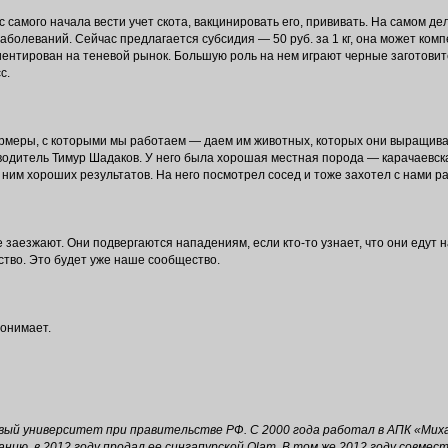
 самого начала вести учет скота, вакцинировать его, прививать. На самом де
заболеваний. Сейчас предлагается субсидия — 50 руб. за 1 кг, она может ко
ентирован на теневой рынок. Большую роль на нем играют черные заготовит
с.
рмеры, с которыми мы работаем — даем им животных, которых они выращива
водитель Тимур Шадаков. У него была хорошая местная порода — карачаевск
ним хороших результатов. На него посмотрел сосед и тоже захотел с нами ра
 заезжают. Они подвергаются нападениям, если кто-то узнает, что они едут 
ство. Это будет уже наше сообщество.
понимает.
совый университет при правительстве РФ. С 2000 года работал в АПК «Ми
анию, в 2012 году продал ее сингапурской Olam. В том же 2012 году совме