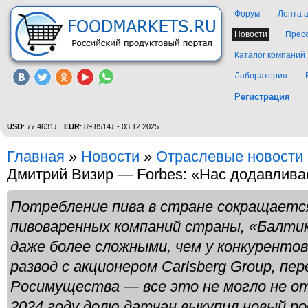
Форум
Лента 
Новости
Прес
Каталог компаний
Лаборатория
Регистрация
USD
: 77,4631↓
EUR
: 89,8514↓ - 03.12.2025
Главная
»
Новости
»
Отраслевые новости
Дмитрий Визир — Forbes: «Нас додавлива
Потребление пива в стране сокращается,
пивоваренных компаний страны, «Балтик
даже более сложными, чем у конкурентов
развод с акционером Carlsberg Group, пе
Росимущества — все это не могло не от
2024 году долю датчан выкупил новый ро