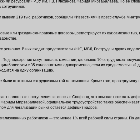
кими ресурсами» РЭУ им. Г.В. Плеханова Фарида Мирзабалаева. По ее слов
 сотрудников.
ени вывели 219 тыс. работников, сообщили «Известиям» в пресс-службе Минтр
овые или гражданско-правовые договоры, регистрируют их как самозанятых,
едомстве.
 регионах. В них входят представители ФНС, МВД, Роструда и других ведомс
. Под подозрение могут попасть компании, где свыше 10 сотрудников получа
щим более чем с 35 самозанятыми одновременно, если их среднемесячный д
ходится на одну организацию.
 были штатными сотрудниками той же компании. Кроме того, проверку могут
ивает налоговые поступления и взносы в Соцфонд, что помогает снижать деф
м Фариды Мирзабалаевой, официальное трудоустройство также обеспечивает
ом для легализации рынка остается дефицит кадров.
гализованных работников — это менее 1% всей рабочей силы страны. По дан