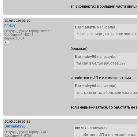
зп в конвертах в большей части иници
20.05.2026 05:20
hmz67
Barmaley96
написал(а):
Откуда: Другие города Китая
Какая разница , кто налоги заплат
Сообщений: 40343
Карма: 18.04
большая)
Barmaley96
написал(а):
ты сам в белую работаешь?
я работаю с ИП и с самозанятыми
Barmaley96
написал(а):
зп в конвертах в большей части ин
если невыёживаться, то работать не 
20.05.2026 05:31
Barmaley96
hmz67
написал(а):
Откуда: Другие города УФО
я работаю с ИП и с самозанятыми
Сообщений: 9785