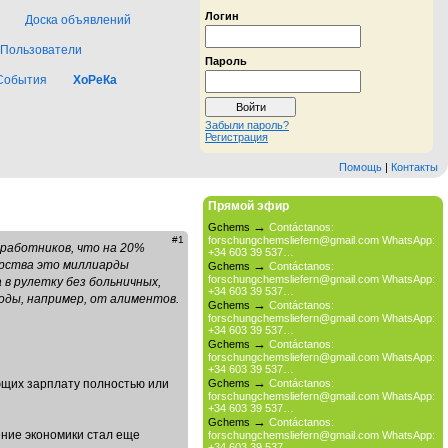
Логин
Доска объявлений
Пользователи
Пароль
События
ХоРеКа
Забыли пароль?
Регистрация
Помощь
|
Контакты
Прямой эфир
→
Gchems
Contáctanos:
#1
forschungchemsliefern@gmail.com WhatsApp:
 работников, что на 20%
+34 603 39 537…
дарства это миллиарды
→
Gchems
Contáctanos:
forschungchemsliefern@gmail.com WhatsApp:
 в рулетку без больничных,
+34 603 39 537…
ходы, например, от алиментов.
→
Gchems
Contáctanos:
forschungchemsliefern@gmail.com WhatsApp:
+34 603 39 537…
→
Gchems
Contáctanos:
forschungchemsliefern@gmail.com WhatsApp:
+34 603 39 537…
→
ающих зарплату полностью или
Gchems
Contáctanos:
forschungchemsliefern@gmail.com WhatsApp:
+34 603 39 537…
→
Gchems
Contáctanos:
ение экономики стал еще
forschungchemsliefern@gmail.com WhatsApp:
+34 603 39 537…