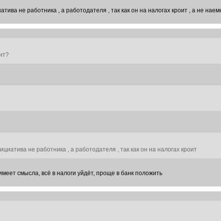
атива не работника , а работодателя , так как он на налогах кроит , а не нае
ит?
ициатива не работника , а работодателя , так как он на налогах кроит
имеет смысла, всё в налоги уйдёт, проще в банк положить