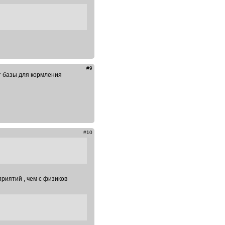
#9
т базы для кормления
#10
риятий , чем с физиков