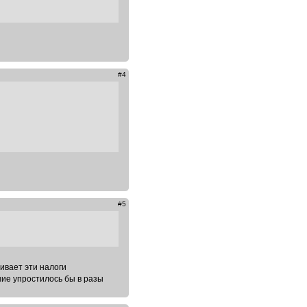
#4
#5
ивает эти налоги
ние упростилось бы в разы