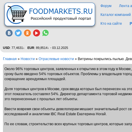
Форум
Лента 
Каталог компаний
Кто на сайте
Р
USD
: 77,4631↓
EUR
: 89,8514↓ - 03.12.2025
Главная
»
Новости
»
Отраслевые новости
» Витрины покрылись пылью. Дев
Около 96% торговых центров, заявленных к открытию в этом году в Москве
сроку было введено 54% торговых объектов. Проблемы у владельцев торгце
сокращение арендуемых площадей.
Доля торговых центров в Москве, срок ввода которых был перенесен на этот
этот показатель составлял 54%. Директор департамента торговой недвижи
это перенесенные с прошлых лет объекты.
Ввести вовремя свои объекты девелоперам мешают значительный рост се
исследований и аналитики IBC Real Estate Екатерина Ногай.
По ее словам, строительство всех крупных торговых центров, которые зап