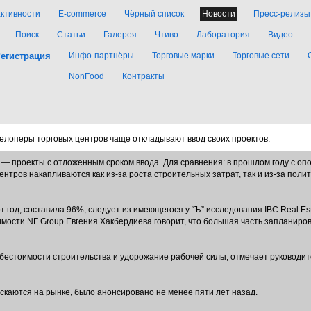
активности
E-commerce
Чёрный список
Новости
Пресс-релизы
Поиск
Статьи
Галерея
Чтиво
Лаборатория
Видео
егистрация
Инфо-партнёры
Торговые марки
Торговые сети
NonFood
Контракты
елоперы торговых центров чаще откладывают ввод своих проектов.
, — проекты с отложенным сроком ввода. Для сравнения: в прошлом году с о
нтров накапливаются как из-за роста строительных затрат, так и из-за поли
 год, составила 96%, следует из имеющегося у “Ъ” исследования IBC Real Est
мости NF Group Евгения Хакбердиева говорит, что большая часть запланиров
бестоимости строительства и удорожание рабочей силы, отмечает руководи
ускаются на рынке, было анонсировано не менее пяти лет назад.