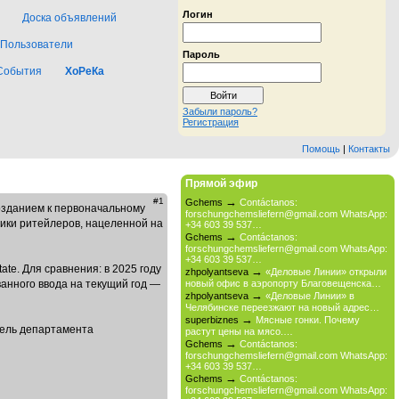
Логин
Доска объявлений
Пользователи
Пароль
События
ХоРеКа
Забыли пароль?
Регистрация
Помощь
|
Контакты
Прямой эфир
→
#1
Gchems
Contáctanos:
позданием к первоначальному
forschungchemsliefern@gmail.com WhatsApp:
тики ритейлеров, нацеленной на
+34 603 39 537…
→
Gchems
Contáctanos:
forschungchemsliefern@gmail.com WhatsApp:
+34 603 39 537…
ate. Для сравнения: в 2025 году
→
zhpolyantseva
«Деловые Линии» открыли
анного ввода на текущий год —
новый офис в аэропорту Благовещенска…
→
zhpolyantseva
«Деловые Линии» в
Челябинске переезжают на новый адрес…
→
superbiznes
Мясные гонки. Почему
тель департамента
растут цены на мясо.…
→
Gchems
Contáctanos:
forschungchemsliefern@gmail.com WhatsApp:
+34 603 39 537…
→
Gchems
Contáctanos:
forschungchemsliefern@gmail.com WhatsApp: