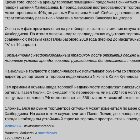
Кроме того, спрос на аренду торговых помещений продолжает снижаться 
говорит Евгения Хакбердиева. В период высокой востребованности торгов
может превышать 40%, по данным Екатерины Ногай. Сейчас девелоперам в
стратегическому развитию «Магазина магазинов» Вячеслав Кацегоров.
Основным фактором давления на ритейлеров остается снижение покупател
Хакбердиева. По итогам января—марта среднедневная аудитория торговых к
сравнению с первым кварталом базового 2019 года (период до масштабных
“Ъ” от 16 апреля).
Торгцентрам с несформированным трафиком после открытия сложно на
льготные условия аренды, говорит руководитель департамента торго
Наибольшие трудности с заполняемостью испытывают объекты со сложно
директор департамента торговой недвижимости Nikoliers Юлия Кузнецова.
Тем временем объемы ввода торговой недвижимости продолжат снижаться 
ритейла Павел Люлин. Он ожидает, что перенесенными на 2027 год могут ок
концу года в целом по РФ может появиться 356 тыс. кв. м таких объектов, п
Сложившаяся на рынке торгцентров ситуация может измениться по мере с
Хакбердиева. Но даже в этом случае, считает Павел Люлин, девелоперы и 
тренда необходимы устойчивый спрос на торговые пространства и подход
Источник
- www.kommersant.ru
Новость добавлена
superbiznes
12.05.2026 12:47