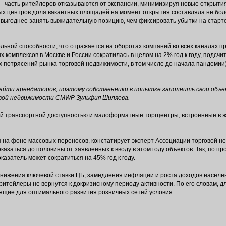
— часть ритейлеров отказываются от экспансии, минимизируя новые открытия
ых центров доля вакантных площадей на момент открытия составляла не бол
ыгоднее занять выжидательную позицию, чем фиксировать убытки на старте 
ьной способности, что отражается на оборотах компаний во всех каналах п
омплексов в Москве и России сократилась в целом на 2% год к году, подсчита
 потрясений рынка торговой недвижимости, в том числе до начала пандемии)
йти арендаторов, поэтому собственники в попытке заполнить свои объ
вой недвижимости CMWP Зульфия Шиляева.
й транспортной доступностью и малоформатные торгцентры, встроенные в 
на фоне массовых переносов, констатирует эксперт Ассоциации торговой не
азаться до половины от заявленных к вводу в этом году объектов. Так, по пр
оказатель может сократиться на 45% год к году.
нижения ключевой ставки ЦБ, замедления инфляции и роста доходов населен
ритейлеры не вернутся к докризисному периоду активности. По его словам, 
ящие для оптимального развития розничных сетей условия.