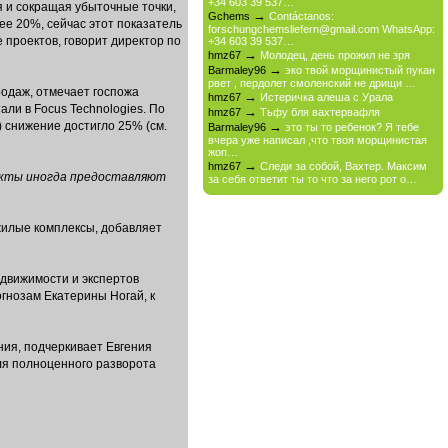
+34 603 39 537…
 и сокращая убыточные точки,
→
Gchems
Contáctanos:
ее 20%, сейчас этот показатель
forschungchemsliefern@gmail.com WhatsApp:
проектов, говорит директор по
+34 603 39 537…
→
hmz67
Молодец, день прожил не зря
→
Barmaley96
эко твой морщинистый пукан
рвет , пердолет смоленский не дрищи …
родаж, отмечает госпожа
→
hmz67
Истеричка алеша с Урала
ли в Focus Technologies. По
→
hmz67
Тьфу бля вахтервафля
 снижение достигло 25% (см.
→
Barmaley96
это ты то ребенок? Я тебе
вчера уже написал ,что твоя морщинистая
жоп…
→
hmz67
Следи за собой, Вахтер. Максим
екты иногда предоставляют
за себя ответит ты то что за него рот о…
жилые комплексы, добавляет
движимости и экспертов
огнозам Екатерины Ногай, к
ия, подчеркивает Евгения
для полноценного разворота